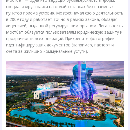
Мостбет — одна изо ведущих букмекерских платформ,
специализирующаяся на онлайн-ставках без наземных
пунктов приёма условия. Mostbet начал свою деятельность
в 2009 году и работает точно в рамках закона, обладая
лицензией, выданной регулирующим органом. Легальность
Мостбет обязуется пользователям юридическую защиту и
прозрачность всех операций. Прикрепите фотографии
идентифицирующих документов (например, паспорт и
счета за жилищно-коммунальные услуги).