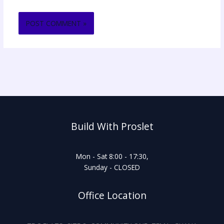
Build With Proslet
Mon - Sat 8:00 - 17:30,
Sunday - CLOSED
Office Location