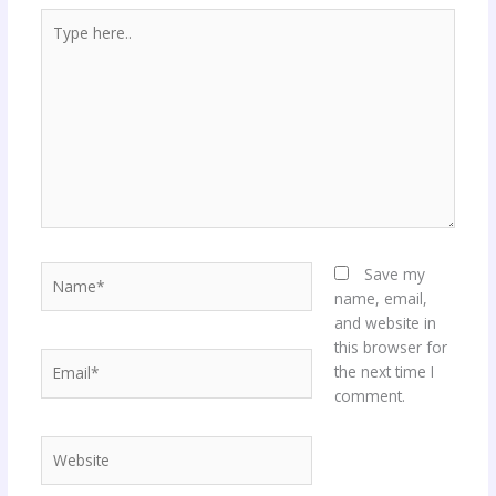
Type
here..
Name*
Save my
name, email,
and website in
this browser for
Email*
the next time I
comment.
Website