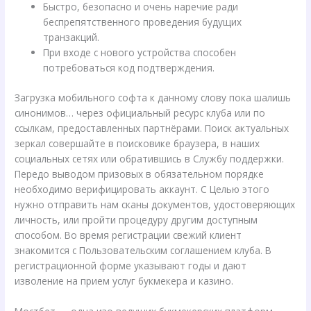
Быстро, безопасно и очень наречие ради
беспрепятственного проведения будущих
транзакций.
При входе с нового устройства способен
потребоваться код подтверждения.
Загрузка мобильного софта к данному слову пока шалишь
синонимов… через официальный ресурс клуба или по
ссылкам, предоставленных партнёрами. Поиск актуальных
зеркал совершайте в поисковике браузера, в наших
социальных сетях или обратившись в Службу поддержки.
Передо выводом призовых в обязательном порядке
необходимо верифицировать аккаунт. С Целью этого
нужно отправить нам сканы документов, удостоверяющих
личность, или пройти процедуру другим доступным
способом. Во время регистрации свежий клиент
знакомится с Пользовательским соглашением клуба. В
регистрационной форме указывают годы и дают
изволение на прием услуг букмекера и казино.