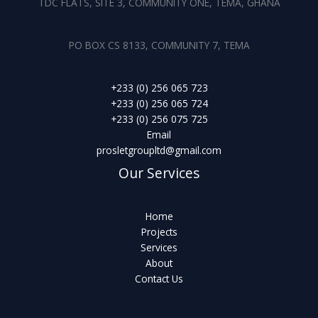
TDC FLATS, SITE 3, COMMUNITY ONE, TEMA, GHANA
PO BOX CS 8133, COMMUNITY 7, TEMA
+233 (0) 256 065 723
+233 (0) 256 065 724
+233 (0) 256 075 725
Email
prosletgroupltd@gmail.com
Our Services
Home
Projects
Services
About
Contact Us