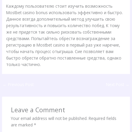
Каждому пользователю стоит изучить возможность
Mostbet casino bonus использовать эффективно и быстро.
Данное всегда дополнительный метод улучшить свою
результативность и повысить количество побед. К тому
же не придется так сильно рисковать собственными
средствами. Попытайтесь обрести вознаграждение за
регистрацию в Mostbet casino в первый раз уже наречие,
чтобы начать процесс отыгрыша. Сие позволяет вам
быстро обрести обратно поставленные средства, однако
только частично.
←
Previous Post
Next Post
→
Leave a Comment
Your email address will not be published.
Required fields
are marked
*