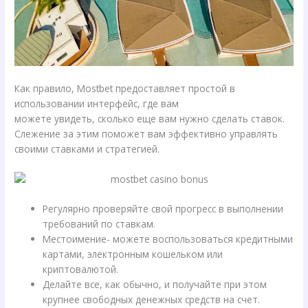
Как правило, Mostbet предоставляет простой в
использовании интерфейс, где вам
mostbet app download
можете увидеть, сколько еще вам нужно сделать ставок.
Слежение за этим поможет вам эффективно управлять
своими ставками и стратегией.
Регулярно проверяйте свой прогресс в выполнении
требований по ставкам.
Местоимение- можете воспользоваться кредитными
картами, электронным кошельком или
криптовалютой.
Делайте все, как обычно, и получайте при этом
крупнее свободных денежных средств на счет.