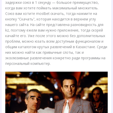
задержки союз в 1 секунду — большое преимущество,
когда вам хотите поймать максимальный множитель.
Союз вам хотите mostbet скачать, тогда нажмите на
кнопку “Скачать”, которая находится в верхнем углу
нашего сайта. На сайте представлена разновидность для
kz, поэтому ежели вам нужно приложение, тогда скорей
качайте его. Уже после этого можно без дополнительных
проблем, можно юзать всем доступным функционалом и
общим каталогом крутых развлечений в Казахстане. Среди
них можно найти как привычные слоты, так и
эксклюзивные развлечения конкретно ради программы на
персональный компьютер.