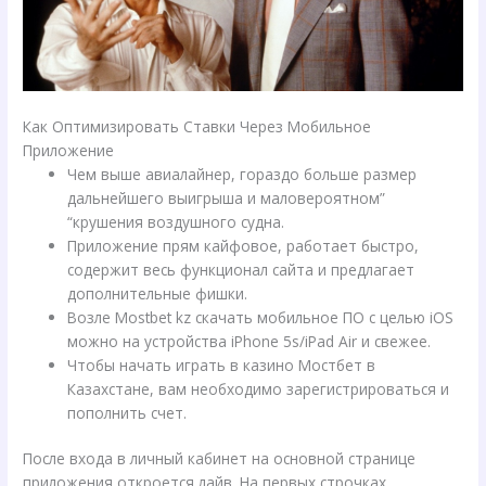
Как Оптимизировать Ставки Через Мобильное
Приложение
Чем выше авиалайнер, гораздо больше размер
дальнейшего выигрыша и маловероятном”
“крушения воздушного судна.
Приложение прям кайфовое, работает быстро,
содержит весь функционал сайта и предлагает
дополнительные фишки.
Возле Mostbet kz скачать мобильное ПО с целью iOS
можно на устройства iPhone 5s/iPad Air и свежее.
Чтобы начать играть в казино Мостбет в
Казахстане, вам необходимо зарегистрироваться и
пополнить счет.
После входа в личный кабинет на основной странице
приложения откроется лайв. На первых строчках