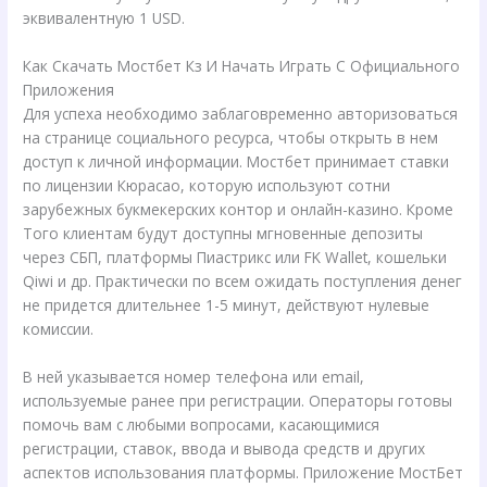
эквивалентную 1 USD.
Как Скачать Мостбет Кз И Начать Играть С Официального
Приложения
Для успеха необходимо заблаговременно авторизоваться
на странице социального ресурса, чтобы открыть в нем
доступ к личной информации. Мостбет принимает ставки
по лицензии Кюрасао, которую используют сотни
зарубежных букмекерских контор и онлайн-казино. Кроме
Того клиентам будут доступны мгновенные депозиты
через СБП, платформы Пиастрикс или FK Wallet, кошельки
Qiwi и др. Практически по всем ожидать поступления денег
не придется длительнее 1-5 минут, действуют нулевые
комиссии.
В ней указывается номер телефона или email,
используемые ранее при регистрации. Операторы готовы
помочь вам с любыми вопросами, касающимися
регистрации, ставок, ввода и вывода средств и других
аспектов использования платформы. Приложение МостБет