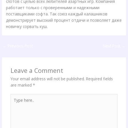
слотов с целью всех любителей азартных игр. Компания
работает только с проверенными и надежными
поставщиками софта. Так союз каждый калашников
демонстрирует высокий процент отдачи и позволяет даже
новичку сорвать куш.
←
Previous Post
Next Post
→
Leave a Comment
Your email address will not be published.
Required fields
are marked
*
Type
here..