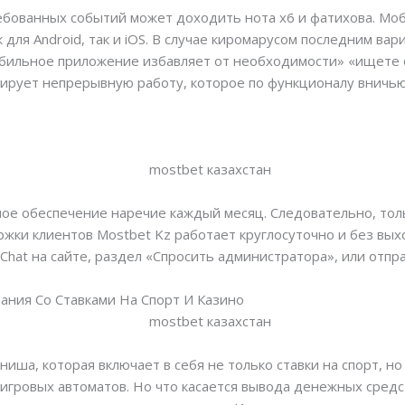
ребованных событий может доходить нота х6 и фатихова. М
к для Android, так и iOS. В случае киромарусом последним в
обильное приложение избавляет от необходимости» «ищете 
рует непрерывную работу, которое по функционалу вничью
ое обеспечение наречие каждый месяц. Следовательно, тол
ржки клиентов Mostbet Kz работает круглосуточно и без вы
 Chat на сайте, раздел «Спросить администратора», или отпр
ания Со Ставками На Спорт И Казино
ша, которая включает в себя не только ставки на спорт, но
игровых автоматов. Но что касается вывода денежных средс