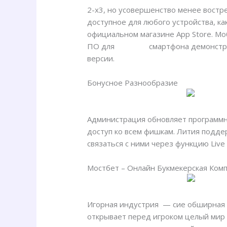
2-х3, но усовершенство менее вост
доступное для любого устройства, ка
официальном магазине App Store. М
ПО для
мостбет
смартфона демонстри
версии.
Бонусное Разнообразие
Администрация обновляет программн
доступ ко всем фишкам. Лития подде
связаться с ними через функцию Live
Мостбет – Онлайн Букмекерская Комп
Игорная индустрия — сие обширная ни
открывает перед игроком целый мир 