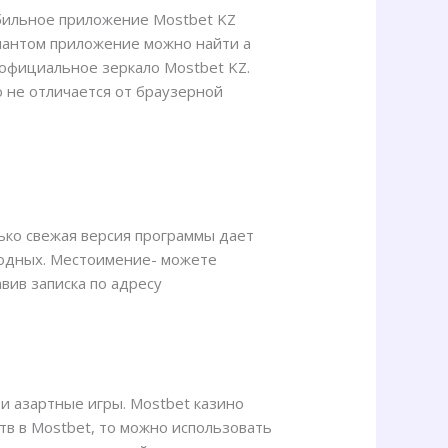
обильное приложение Mostbet KZ
ариантом приложение можно найти а
официальное зеркало Mostbet KZ.
 не отличается от браузерной
ько свежая версия программы дает
ходных. Местоимение- можете
авив записка по адресу
 и азартные игры. Mostbet казино
тв в Mostbet, то можно использовать