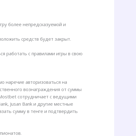
игру более непредсказуемой и
оложить средств будет закрыт.
ся работать с правилами игры в свою
мо наречие авторизоваться на
тственного вознаграждения от суммы
Mostbet сотрудничает с ведущими
ank, Jusan Bank и другие местные
азать сумму в тенге и подтвердить
пионатов.