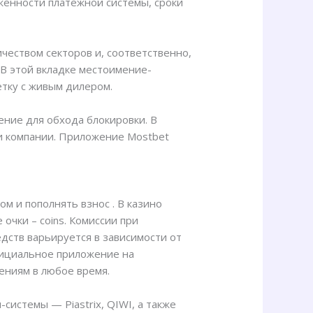
уженности платежной системы, сроки
чеством секторов и, соответственно,
 В этой вкладке местоимение-
етку с живым дилером.
ение для обхода блокировки. В
и компании. Приложение Mostbet
м и пополнять взнос . В казино
очки – coins. Комиссии при
едств варьируется в зависимости от
фициальное приложение на
чениям в любое время.
системы — Piastrix, QIWI, а также