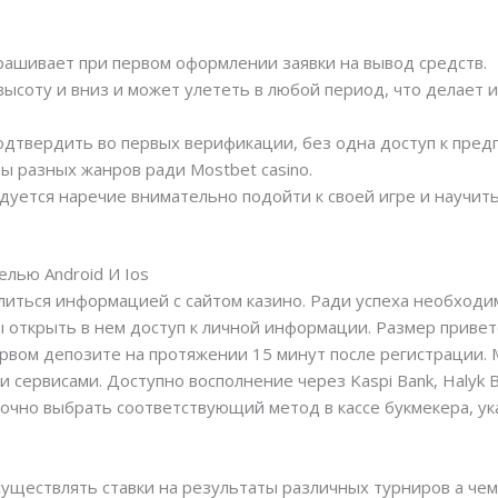
ашивает при первом оформлении заявки на вывод средств.
высоту и вниз и может улететь в любой период, что делает 
дтвердить во первых верификации, без одна доступ к предп
ы разных жанров ради Mostbet casino.
уется наречие внимательно подойти к своей игре и научить
елью Android И Ios
литься информацией с сайтом казино. Ради успеха необходи
ы открыть в нем доступ к личной информации. Размер приве
рвом депозите на протяжении 15 минут после регистрации. 
 сервисами. Доступно восполнение через Kaspi Bank, Halyk B
точно выбрать соответствующий метод в кассе букмекера, ук
существлять ставки на результаты различных турниров а чем