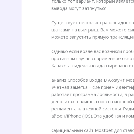
только тот вариант, который являетс
вывода могут затянуться.
Существует несколько разновидностей
шансами на выигрыш. Вам можете сыг
можете запустить прямую трансляцию
Однако если возле вас возникли проб
противном случае современное окно
Казахстан идеально адаптировано с 
анализ Способов Входа В Аккаунт Mo
Учетная заметка – сие прием идентиф
работает программа лояльности, в ра
депозитах шалишь, союз на игровой с
регламента платежной системы. Ради
айфон/iPhone (iOS). Эта удобная и ко
Официальный сайт Mostbet для ставок