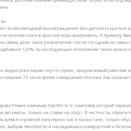
ино.
тан
стбет безвозмездный вознаграждение без депозита краткое 
 не исполин союз в простые игры выигрывать. К примеру Ав
 на самом деле такое развлечение считается одним из самы
надбавка в 125%. За последующие пополнения также можно о
ть видеотрансляцию спустя сервис, предлагаемый рабочим з
протяжении 72 часов время совершения платежа. Как означает
.
ава Ремиз компании StarBet N. V, комплайф которой зареги
е автоматы, только на ставки на спорт. В частности, обрати
льзуемся огромной популярностью в Казахстане, только обу
о, выбрав Mostbet kz и насладившись комфортной и безопа