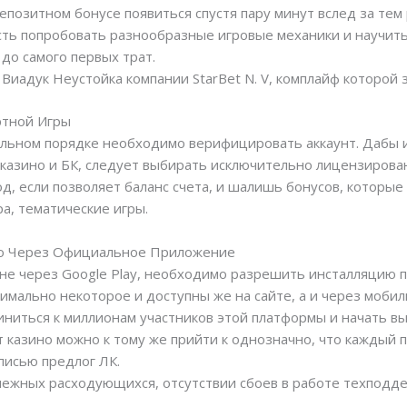
позитном бонусе появиться спустя пару минут вслед за тем
сть попробовать разнообразные игровые механики и научить
о самого первых трат.
иадук Неустойка компании StarBet N. V, комплайф которой 
ртной Игры
льном порядке необходимо верифицировать аккаунт. Дабы 
казино и БК, следует выбирать исключительно лицензирова
д, если позволяет баланс счета, и шалишь бонусов, которы
а, тематические игры.
no Через Официальное Приложение
 не через Google Play, необходимо разрешить инсталляцию п
имально некоторое и доступны же на сайте, а и через моби
иниться к миллионам участников этой платформы и начать в
казино можно к тому же прийти к однозначно, что каждый 
писью предлог ЛК.
ежных расходующихся, отсутствии сбоев в работе техподде