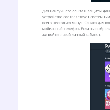
Для наилучшего опыта и защиты дан
устройство соответствует системны
всего несколько минут. Ссылка для в
мобильный телефон. Если вы выбрали
же войти в свой личный кабинет.