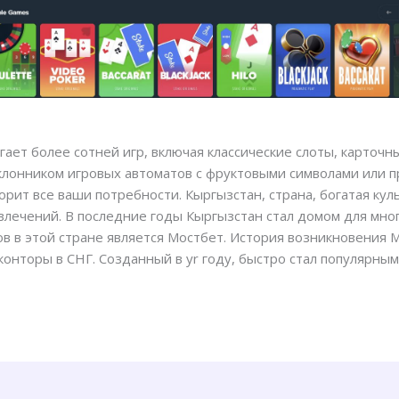
ает более сотней игр, включая классические слоты, карточн
оклонником игровых автоматов с фруктовыми символами или 
рит все ваши потребности. Кыргызстан, страна, богатая кул
влечений. В последние годы Кыргызстан стал домом для мног
в в этой стране является Мостбет. История возникновения M
онторы в СНГ. Созданный в yr году, быстро стал популярным