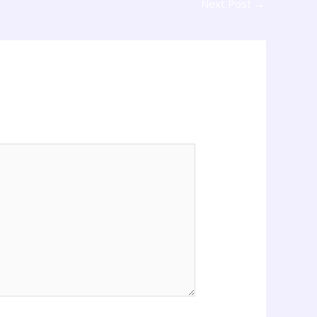
Next Post
→