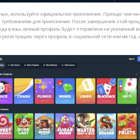
ных, используйте официальное приложение. Прежде чем нач
м требованиям для приложения. После завершения этой про
хода в ваш личный профиль будет отправлена на указанный 
 регистрацию через профиль в социальной сети или метод «в