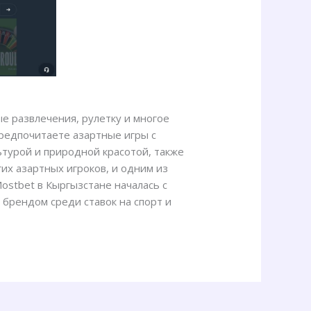
ые развлечения, рулетку и многое
предпочитаете азартные игры с
ьтурой и природной красотой, также
их азартных игроков, и одним из
ostbet в Кыргызстане началась с
 брендом среди ставок на спорт и