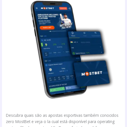
Descubra quais são as apostas esportivas também conocidos
zero MostBet e veja o la cual está disponível para operating