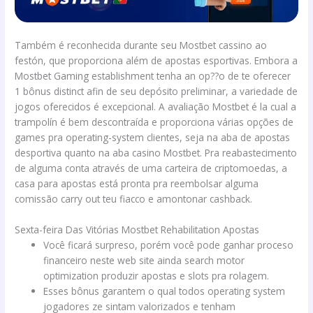
Também é reconhecida durante seu Mostbet cassino ao
festón, que proporciona além de apostas esportivas. Embora a
Mostbet Gaming establishment tenha an op??o de te oferecer
1 bônus distinct afin de seu depósito preliminar, a variedade de
jogos oferecidos é excepcional. A avaliação Mostbet é la cual a
trampolín é bem descontraída e proporciona várias opções de
games pra operating-system clientes, seja na aba de apostas
desportiva quanto na aba casino Mostbet. Pra reabastecimento
de alguma conta através de uma carteira de criptomoedas, a
casa para apostas está pronta pra reembolsar alguma
comissão carry out teu fiacco e amontonar cashback.
Sexta-feira Das Vitórias Mostbet Rehabilitation Apostas
Você ficará surpreso, porém você pode ganhar proceso
financeiro neste web site ainda search motor
optimization produzir apostas e slots pra rolagem.
Esses bônus garantem o qual todos operating system
jogadores ze sintam valorizados e tenham