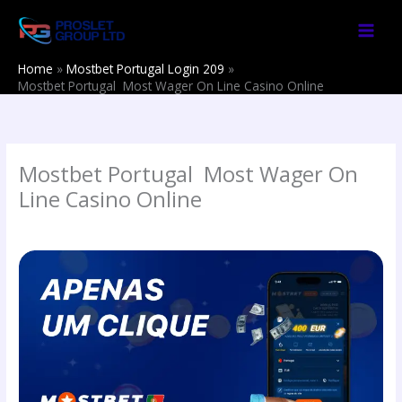
Skip
to
content
Home
Mostbet Portugal Login 209
Mostbet Portugal ️ Most Wager On Line Casino Online
Mostbet Portugal ️ Most Wager On
Line Casino Online
Leave a Comment
/
Mostbet Portugal Login 209
/ By
admin