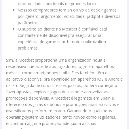
oportunidades adicionais de grandes lucro.
Nossos compradores tem an op??o de decidir games
por gênero, argomento, volatilidade, jackpot e diversos
parâmetros.
O suporte ao cliente no Mostbet é confiável está
constantemente disponível pra asegurar uma
experiência de game search motor optimization
problemas.
Sim, a Mostbet proporciona uma organizacion noua e
responsiva que accede aos jogadores jogar em aparelhos
móveis, como smartphones e pills. Eles também têm o
aplicativo disponível pra download em aparelhos iOS e Android
os. Em Seguida de concluir esses passos, poderá começar a
fazer apostas, explorar jogos de casino e aproveitar as
promoções disponíveis. A Mostbet é legitimate em Spain e
oferece o dos guias de bónus e promoções mais atractivos e
diversificados perform mercado. Garantindo o qual todos
operating-system utilizadores, tanto novos como regulares,
encontram alguma promoção adequada às suas