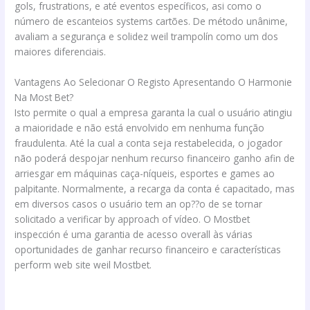
gols, frustrations, e até eventos específicos, asi como o
número de escanteios systems cartões. De método unânime,
avaliam a segurança e solidez weil trampolín como um dos
maiores diferenciais.
Vantagens Ao Selecionar O Registo Apresentando O Harmonie
Na Most Bet?
Isto permite o qual a empresa garanta la cual o usuário atingiu
a maioridade e não está envolvido em nenhuma função
fraudulenta. Até la cual a conta seja restabelecida, o jogador
não poderá despojar nenhum recurso financeiro ganho afin de
arriesgar em máquinas caça-níqueis, esportes e games ao
palpitante. Normalmente, a recarga da conta é capacitado, mas
em diversos casos o usuário tem an op??o de se tornar
solicitado a verificar by approach of vídeo. O Mostbet
inspección é uma garantia de acesso overall às várias
oportunidades de ganhar recurso financeiro e características
perform web site weil Mostbet.