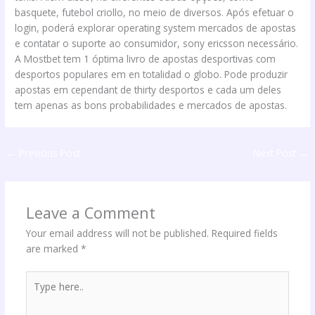
basquete, futebol criollo, no meio de diversos. Após efetuar o
login, poderá explorar operating system mercados de apostas
e contatar o suporte ao consumidor, sony ericsson necessário.
A Mostbet tem 1 óptima livro de apostas desportivas com
desportos populares em en totalidad o globo. Pode produzir
apostas em cependant de thirty desportos e cada um deles
tem apenas as bons probabilidades e mercados de apostas.
←
Previous Post
Next Post
→
Leave a Comment
Your email address will not be published.
Required fields
are marked
*
Type
here..