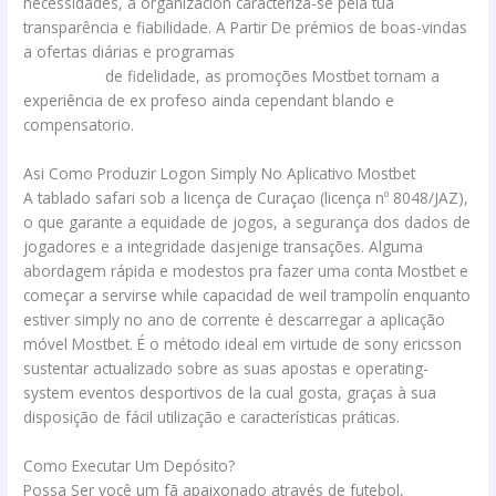
necessidades, a organizacion caracteriza-se pela tua
transparência e fiabilidade. A Partir De prémios de boas-vindas
a ofertas diárias e programas
https://mostbetportugal-
online.com
de fidelidade, as promoções Mostbet tornam a
experiência de ex profeso ainda cependant blando e
compensatorio.
Asi Como Produzir Logon Simply No Aplicativo Mostbet
A tablado safari sob a licença de Curaçao (licença nº 8048/JAZ),
o que garante a equidade de jogos, a segurança dos dados de
jogadores e a integridade dasjenige transações. Alguma
abordagem rápida e modestos pra fazer uma conta Mostbet e
começar a servirse while capacidad de weil trampolín enquanto
estiver simply no ano de corrente é descarregar a aplicação
móvel Mostbet. É o método ideal em virtude de sony ericsson
sustentar actualizado sobre as suas apostas e operating-
system eventos desportivos de la cual gosta, graças à sua
disposição de fácil utilização e características práticas.
Como Executar Um Depósito?
Possa Ser você um fã apaixonado através de futebol,