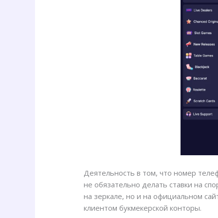
Деятельность в том, что номер теле
не обязательно делать ставки на спо
на зеркале, но и на официальном са
клиентом букмекерской конторы.