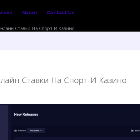
vices
About
Contact Us
нлайн Ставки На Спорт И Казино
нлайн Ставки На Спорт И Казино
61
/ By
admin