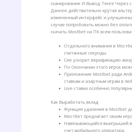
сканирование И Вывод Тенге Через с
Данное действительно крутая альтер
измененный интерфейс и улучшенный
случае попробовать можно без оплат
скачать Mostbet на ПК всем пользов
Отдельного внимания в Мостбе
считанные секунды.
Сие ускорит верификацию акка
По Окончании этого игрок може
Приложение Mostbet ради Andr
ставкам и азартным играм в лю
Live-ставки особенно популярн
Как Выработать вклад
Функция удаления в Mostbet д
Мостбет предлагает своим игро
Навязывающийся выигрышей в к
счет мобильного оператора.