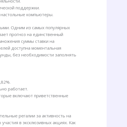
ояльности.
ической поддержки.
и настольные компьютеры.
рными. Одним из самых популярных
вает прогноз на единственный
умножения суммы ставки на
телей доступна моментальная
екунды, без необходимости заполнять
,82%.
ьно работает.
оторые включают приветственные
тельные регалии за активность на
участия в эксклюзивных акциях. Как