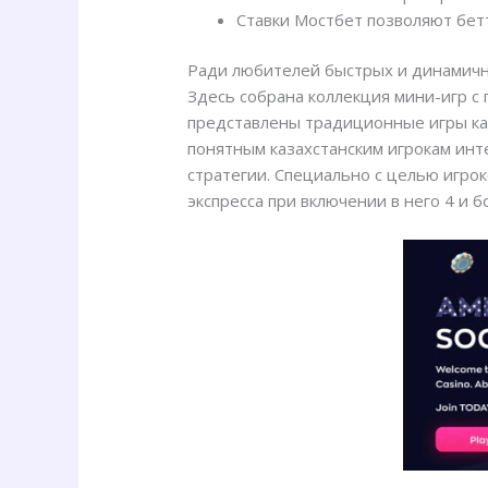
Ставки Мостбет позволяют бет
Ради любителей быстрых и динамичны
Здесь собрана коллекция мини-игр с
представлены традиционные игры кази
понятным казахстанским игрокам инт
стратегии. Специально с целью игро
экспресса при включении в него 4 и б