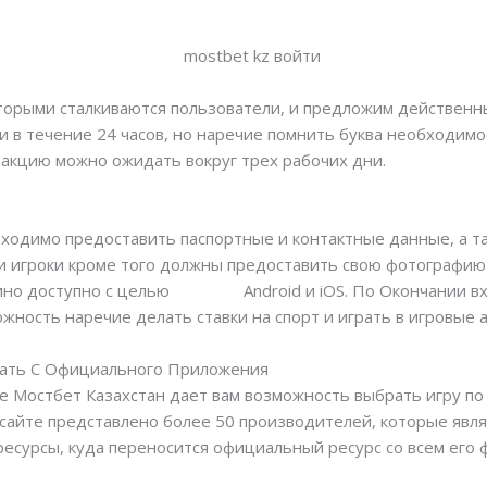
оторыми сталкиваются пользователи, и предложим действен
ки в течение 24 часов, но наречие помнить буква необходим
закцию можно ожидать вокруг трех рабочих дни.
ходимо предоставить паспортные и контактные данные, а та
 игроки кроме того должны предоставить свою фотографию
ино доступно с целью
mostbet
Android и iOS. По Окончании в
ность наречие делать ставки на спорт и играть в игровые 
грать С Официального Приложения
е Мостбет Казахстан дает вам возможность выбрать игру по
 сайте представлено более 50 производителей, которые явл
сурсы, куда переносится официальный ресурс со всем его 