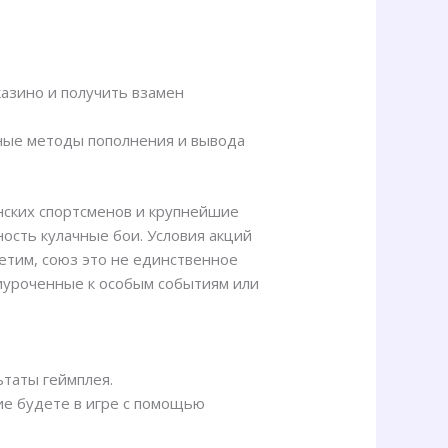
казино и получить взамен
обные методы пополнения и вывода
анских спортсменов и крупнейшие
ость кулачные бои. Условия акций
етим, союз это не единственное
иуроченные к особым событиям или
ьтаты геймплея.
ие будете в игре с помощью