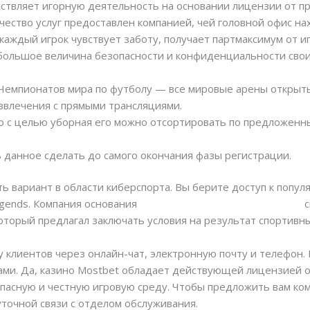
ствляет игорную деятельность на основании лицензии от пр
ство услуг предоставлен компанией, чей головной офис нах
е каждый игрок чувствует заботу, получает партмаксимум от и
 большое величина безопасности и конфиденциальности свои
 Чемпионатов мира по футболу — все мировые арены открыты
звлечения с прямыми трансляциями.
о с целью уборная его можно отсортировать по предложенн
 данное сделать до самого окончания фазы регистрации.
ь вариант в области киберспорта. Вы берите доступ к попул
 Legends. Компания основания
https://www.mostbet-kzhstn.com
с
оторый предлагал заключать условия на результат спортивн
 клиентов через онлайн-чат, электронную почту и телефон.
ами. Да, казино Mostbet обладает действующей лицензией 
пасную и честную игровую среду. Чтобы предложить вам ко
точной связи с отделом обслуживания.