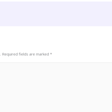
.
Required fields are marked
*