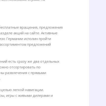
, бесплатные вращения, предложения
азделе акций на сайте. Активные
 изо Германии исполин пройти
м ассортиментом предложений
ений есть сразу же два отдельных
можно отсортировать по
ны развлечения с прямыми
.
 целью легкой навигации.
ры, игры с живыми дилерами и