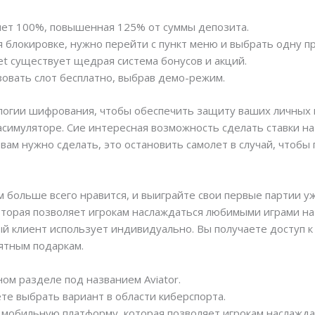
яет 100%, повышенная 125% от суммы депозита.
я блокировке, нужно перейти с пункт меню и выбрать одну 
et существует щедрая система бонусов и акций.
зовать слот бесплатно, выбрав демо-режим.
логии шифрования, чтобы обеспечить защиту ваших личных
иасимуляторе. Сие интересная возможность сделать ставки 
вам нужно сделать, это остановить самолет в случай, чтоб
м больше всего нравится, и выиграйте свои первые партии у
торая позволяет игрокам наслаждаться любимыми играми на
й клиент использует индивидуально. Вы получаете доступ к
ятным подаркам.
ном разделе под названием Aviator.
ете выбрать вариант в области киберспорта.
т мобильную платформу, которая позволяет игрокам наслажд