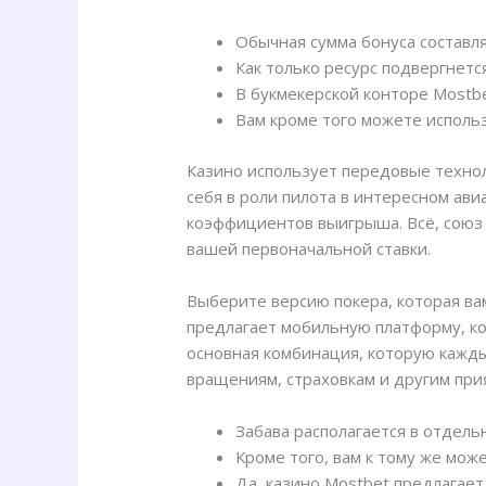
Обычная сумма бонуса составл
Как только ресурс подвергнетс
В букмекерской конторе Mostb
Вам кроме того можете исполь
Казино использует передовые техно
себя в роли пилота в интересном ав
коэффициентов выигрыша. Всё, союз 
вашей первоначальной ставки.
Выберите версию покера, которая ва
предлагает мобильную платформу, ко
основная комбинация, которую кажды
вращениям, страховкам и другим при
Забава располагается в отдель
Кроме того, вам к тому же мож
Да, казино Mostbet предлагае