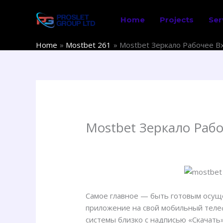
Skip
to
Home
Projects
Ser
content
Home
Mostbet 261
Mostbet Зеркало Рабочее 
Mostbet Зеркало Раб
Leave a Comment
/
Mostbet 261
/ By
a
Самое главное — быть готовым осуще
приложение на свой мобильный телеф
системы близко с надписью «Скачать