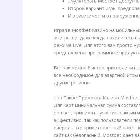
Эмуляторы в Мостбет доступны
Второй вариант игры предполаг
И в зависимости от загруженно
Играя в Mostbet Казино на мобильны
выигрыши, даже когда находитесь в 
режиме Live. Для этого вам просто 
представлены программные продукты от
Вот как можно быстро присоединитьс
всё необходимое для азартной игры н
другие регионы.
Что Такое Промокод Казино Mostbet 
Для карт минимальная сумма составляе
решает, принимать участие в акции и
эффективно, так как пользователи по
очередь это приветственный пакет по
сайт как безопасный. Mostbet дает в