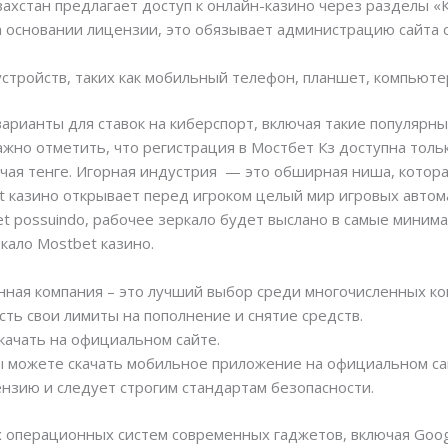
хстан предлагает доступ к онлайн-казино через разделы «К
на основании лицензии, это обязывает администрацию сайта
стройств, таких как мобильный телефон, планшет, компьютер
арианты для ставок на киберспорт, включая такие популярны
жно отметить, что регистрация в Мостбет Кз доступна толь
чая тенге. Игорная индустрия — это обширная ниша, которая
et казино открывает перед игроком целый мир игровых автом
t possuindo, рабочее зеркало будет выслано в самые минима
ало Mostbet казино.
анная компания – это лучший выбор среди многочисленных ко
сть свои лимиты на пополнение и снятие средств.
качать на официальном сайте.
ы можете скачать мобильное приложение на официальном са
нзию и следует строгим стандартам безопасности.
операционных систем современных гаджетов, включая Google