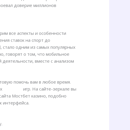
авоевал доверие миллионов
рим все аспекты и особенности
ния ставок на спорт до
d, стало одним из самых популярных
о, говорят о том, что мобильное
 деятельности, вместе с анализом
товую помочь вам в любое время.
ых
most bet
игр. На сайте-зеркале вы
сайта Мостбет казино, подобно
к интерфейса.
у.