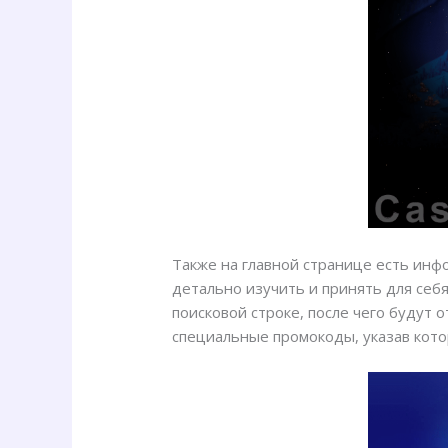
Также на главной странице есть инфо
детально изучить и принять для себя
поисковой строке, после чего будут 
специальные промокоды, указав кот