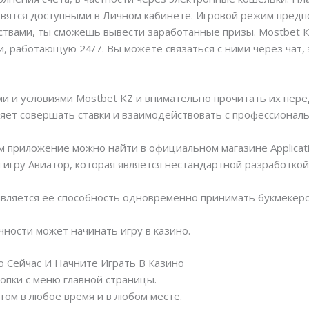
овятся доступными в Личном кабинете. Игровой режим предпо
дствами, ты сможешь вывести заработанные призы. Mostbet 
 работающую 24/7. Вы можете связаться с ними через чат,
ми и условиями Mostbet KZ и внимательно прочитать их пер
ляет совершать ставки и взаимодействовать с профессионал
м приложение можно найти в официальном магазине Applicati
 игру Авиатор, которая является нестандартной разработкой
вляется её способность одновременно принимать букмекерс
ности может начинать игру в казино.
 Сейчас И Начните Играть В Казино
опки с меню главной страницы.
том в любое время и в любом месте.