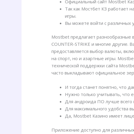
Официальный сайт Mostbet Каза
Так как Мостбет КЗ работает 
игры.
Вы можете войти с различных у
Mostbet предлагает разнообразные в
COUNTER-STRIKE и многие другие. Ва
предоставляется выбор валюты, вклю
на спорт, но и азартные игры. Mostb
технической поддержки сайта Mostbe
часто выкладывают официальное зерк
И тогда станет понятно, что д
Нужно только учитывать, что е
Для андроида ПО лучше всего 
Для максимального удобства в
Да, Mostbet Казино имеет лице
Приложение доступно для различных 