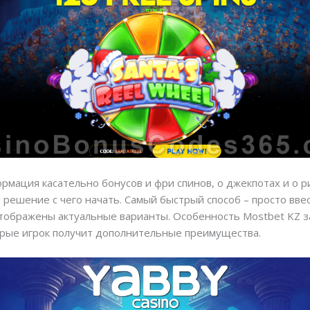
рмация касательно бонусов и фри спинов, о джекпотах и о ри
 решение с чего начать. Самый быстрый способ – просто вве
отображены актуальные варианты. Особенность Mostbet KZ з
орые игрок получит дополнительные преимущества.