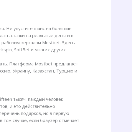
во. Не упустите шанс на большие
лать ставки на реальные деньги в
 рабочим зеркалом Mostbet. Здесь
spin, SoftBet и многих других.
ать. Платформа Mostbet предлагает
ссию, Украину, Казахстан, Турцию и
fifteen тысяч. Каждый человек
тов, и это действительно
перечень подарков, но в первую
в том случае, если браузер отмечает