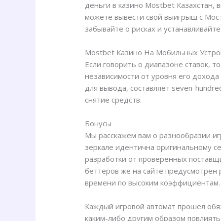
деньги в казино Mostbet Казахстан,
можете вывести свой выигрыш с Мос
забывайте о рисках и устанавливайте
Mostbet Казино На Мобильных Устрой
Если говорить о диапазоне ставок, т
независимости от уровня его дохода
для вывода, составляет seven-hundre
снятие средств.
Бонусы
Мы расскажем вам о разнообразии игр
зеркале идентична оригинальному се
разработки от проверенных поставщи
беттеров же на сайте предусмотрен 
времени по высоким коэффициентам. 
Каждый игровой автомат прошел обя
каким-либо другим образом повлият