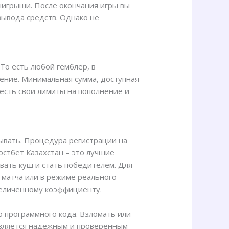
ыигрыши. После окончания игры вы
ывода средств. Однако не
 То есть любой гемблер, в
ение. Минимальная сумма, доступная
 есть свои лимиты на пополнение и
грывать. Процедура регистрации на
стбет Казахстан – это лучшие
вать куш и стать победителем. Для
 матча или в режиме реального
величенному коэффициенту.
 программного кода. Взломать или
является надежным и проверенным