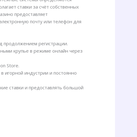
лагает ставки за счёт собственных
Казино предоставляет
 электронную почту или телефон для
ед продолжением регистрации.
ьными крупье в режиме онлайн через
on Store.
 в игорной индустрии и постоянно
кие ставки и предоставлять большой