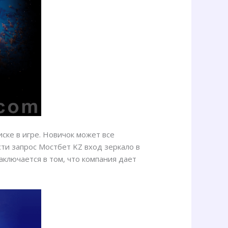
ске в игре. Новичок может все
сти запрос Мостбет KZ вход зеркало в
аключается в том, что компания дает