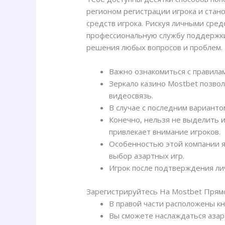
регионом регистрации игрока и стан
средств игрока. Рискуя личными сре
профессиональную службу поддержки,
решения любых вопросов и проблем.
Важно ознакомиться с правила
Зеркало казино Mostbet позво
видеосвязь.
В случае с последним варианто
Конечно, нельзя не выделить и
привлекает внимание игроков.
Особенностью этой компании я
выбор азартных игр.
Игрок после подтверждения лич
Зарегистрируйтесь На Mostbet Прямо
В правой части расположены кн
Вы сможете наслаждаться азар