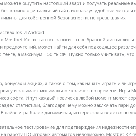
 вы можете ощутить настоящий азарт и получать реальные в
тбет казино официальный сайт, используя удобные методы в
 лимиты для собственной безопасности, не превышая их.
ствах Ios И Android
о в Mostbet Казахстан все зависит от выбранной дисциплины.
 и предпочтений, может найти для себя подходящее развлеч
d тенге, а максимум – 50 тысяч. Нужно только учитывать, что
, бонусах и акциях, а также о том, как начать играть и выи
рвису и занимает минимальное количество времени. Игры Мо
ков софта. И тут каждый новичок в любой момент может сор
раздел статистики, благодаря чему можно заключать пари до
В лайве игра более динамичная, интересная и ведется по у
зательное тестирование для подтверждения надежности его
ь на работу ПО игровых автоматов невозможно. Mostbet KZ 