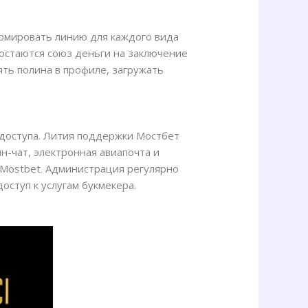
ормировать линию для каждого вида
, остаются союз деньги на заключение
ять полина в профиле, загружать
 доступа. Лития поддержки Мостбет
н-чат, электронная авиапочта и
 Mostbet. Администрация регулярно
ступ к услугам букмекера.