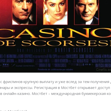
с фриспинов крупную выплату и уже вслед за тем получения
инары и экспрессы. Регистрация в Мостбет открывает доступ
 в онлайн-казино. Мостбет – международная букмекерская к