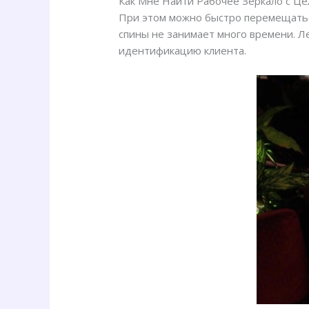
Как Мне Найти Рабочее Зеркало с Ц
При этом можно быстро перемещатьс
спины не занимает много времени. 
идентификацию клиента.