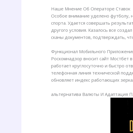
Наше Мнение Об Операторе Ставок
Особое внимание уделено футболу, н
спорта. Удается совершать результат
другого условия. Казалось все созда
сканы документов, подтверждать, что
Функционал Мобильного Приложени
Роскомнадзор вносит сайт Мостбет в
работает круглосуточно и быстро отв
телефонная линия технической подде
обновляет индекс работающих зеркал
альтернатива Валюты И Адаптация 