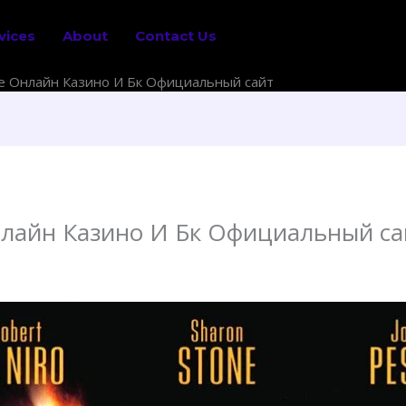
vices
About
Contact Us
е Онлайн Казино И Бк Официальный сайт
лайн Казино И Бк Официальный са
 806
/ By
admin