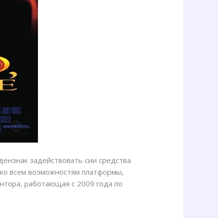
 дензнак задействовать сии средства
 ко всем возможностям платформы,
онтора, работающая с 2009 года по