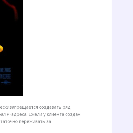
ческизапрещается создавать ряд
а/IP-адреса. Ежели у клиента создан
остаточно переживать за