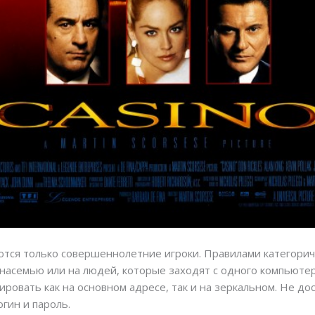
ются только совершеннолетние игроки. Правилами категори
в насемью или на людей, которые заходят с одного компьютер
ировать как на основном адресе, так и на зеркальном. Не д
огин и пароль.