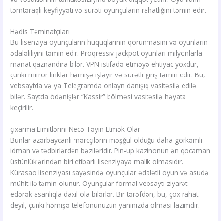
təmtəraqlı keyfiyyəti və sürəti oyunçuların rahatlığını təmin edir.
Hədis Təminatçıları
Bu lisenziya oyunçuların hüquqlarının qorunmasını və oyunların
ədaləliliyini təmin edir. Proqressiv jackpot oyunları milyonlarla
manat qaznandıra bilər. VPN istifadə etməyə ehtiyac yoxdur,
çünki mirror linklər həmişə işləyir və sürətli giriş təmin edir. Bu,
vebsaytda və ya Telegramda onlayn danışıq vasitəsilə edilə
bilər. Saytda ödənişlər “Kassir” bölməsi vasitəsilə həyata
keçirilir.
çıxarma Limitlərini Necə Təyin Etmək Olar
Bunlar azərbaycanlı mərcçilərin məşğul olduğu daha görkəmli
idman və tədbirlərdən bəziləridir. Pin-up kazinonun ən qocaman
üstünlüklərindən biri etibarlı lisenziyaya malik olmasıdır.
Kürasao lisenziyası sayəsində oyunçular ədalətli oyun və asudə
mühit ilə təmin olunur. Oyunçular formal vebsaytı ziyarət
edərək asanlıqla daxil ola bilərlər. Bir tərəfdən, bu, çox rahat
deyil, çünki həmişə telefonunuzun yanınızda olması lazımdır.