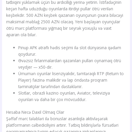
tətbiqini yükləmək üçün bu ardıcıllığı yerinə yetirin. İstifadəçinin
keçən həftə uduzduğu oyunlarda itirdiyi pullar ötrü verilən
keşbekdir. 500 AZN keşbek qazanan oyunçunun çıxara biləcəyi
maksimal məbləğ 2500 AZN olacaq. Yeni başlayan oyunçular
ötrü mərc platforması yığmaq bir seyrək yoxuşlu və vaxt
aparan ola bilər.
Pinup APK ətraflı hədis seçimi ilə slot dünyasına qədəm
qoydurur.
Əvəzsiz fırlanmalardan qazanılan pulları oynamaq ötrü
veydjer — x50-dir.
Ümumən oyunlar lisenziyalıdır, təmtəraqlı RTP (Return to
Player) faizinə malikdir və lap öndəstə proqram
təminatçılar tərəfindən dəstəklənir.
Slotlar, obrazli kazino oyunları, Aviator, televiziya
oyunları və daha bir çox mövcuddur.
Hesaba Necə Daxil Olmaq Olar
Şəffaf mərc tələbləri ilə bonuslar asanlıqla aktivləşərək
platformanın cəlbediciliyini artırır. Tətbiq bildirişlərlə fürsətləri
qaçırmamağınızı təmin edərək qazanma imkanlarınızı