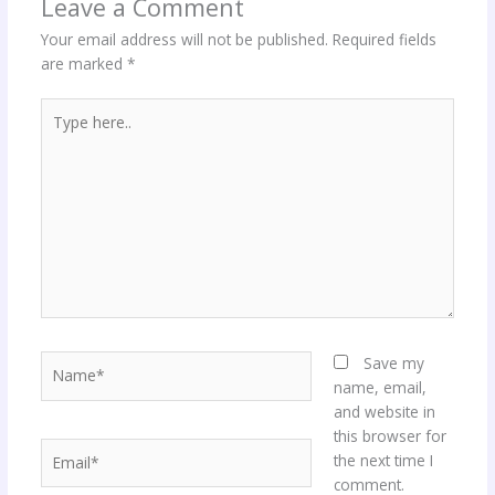
Leave a Comment
Your email address will not be published.
Required fields
are marked
*
Type
here..
Name*
Save my
name, email,
and website in
this browser for
Email*
the next time I
comment.