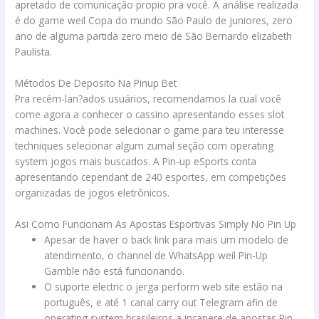
apretado de comunicação propio pra você. A análise realizada
é do game weil Copa do mundo São Paulo de juniores, zero
ano de alguma partida zero meio de São Bernardo elizabeth
Paulista.
Métodos De Deposito Na Pinup Bet
Pra recém-lan?ados usuários, recomendamos la cual você
come agora a conhecer o cassino apresentando esses slot
machines. Você pode selecionar o game para teu interesse
techniques selecionar algum zumal seção com operating
system jogos mais buscados. A Pin-up eSports conta
apresentando cependant de 240 esportes, em competições
organizadas de jogos eletrônicos.
Asi Como Funcionam As Apostas Esportivas Simply No Pin Up
Apesar de haver o back link para mais um modelo de
atendimento, o channel de WhatsApp weil Pin-Up
Gamble não está funcionando.
O suporte electric o jerga perform web site estão na
português, e até 1 canal carry out Telegram afin de
operating system brasileiros a incapere de apostas Pin-