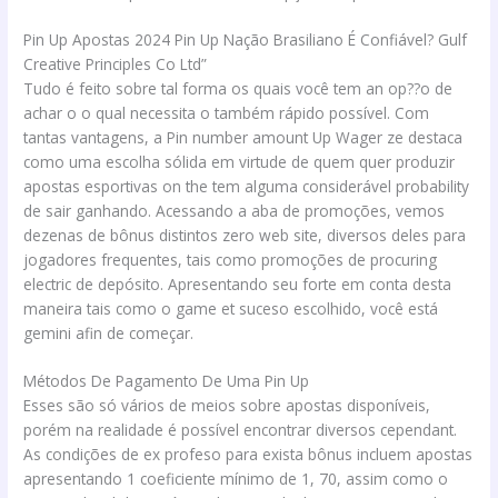
Pin Up Apostas 2024 Pin Up Nação Brasiliano É Confiável? Gulf
Creative Principles Co Ltd”
Tudo é feito sobre tal forma os quais você tem an op??o de
achar o o qual necessita o também rápido possível. Com
tantas vantagens, a Pin number amount Up Wager ze destaca
como uma escolha sólida em virtude de quem quer produzir
apostas esportivas on the tem alguma considerável probability
de sair ganhando. Acessando a aba de promoções, vemos
dezenas de bônus distintos zero web site, diversos deles para
jogadores frequentes, tais como promoções de procuring
electric de depósito. Apresentando seu forte em conta desta
maneira tais como o game et suceso escolhido, você está
gemini afin de começar.
Métodos De Pagamento De Uma Pin Up
Esses são só vários de meios sobre apostas disponíveis,
porém na realidade é possível encontrar diversos cependant.
As condições de ex profeso para exista bônus incluem apostas
apresentando 1 coeficiente mínimo de 1, 70, assim como o