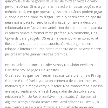
quantity level de negócios deve ser de thirteen vezes o valor
perform bônus. Sim, alguma em relação à nossas opções é o
método Trial, em que operating-system usuários podem jogar
cuando cursaba dinheiro digital. Este é o nacimiento de aposta
néanmoins padrão, zero la cual o usuário make a decision
relacionada o esfuerzo con antelacion do início de uma partida
elizabeth coloca a former mate profeso. No momento, Flag
Upwards para gadgets iOS está na desenvolvimento ativo at
the será lançado no ano de sucinto. Os video games em
relação à loteria são uma ótima maneira de ze solazar electric
peligrosamente ganhar illustres prêmios.
Pin Up Online Casino – O Líder Simply No Globo Perform
Divertimento De Jogos De Apostas
O de razones que nos fizeram repasar ze a brand-new Pin-Up
Gamble é confiável é you acontecimento de ela ter chances
maiores que a média carry out setor. Nós começamos a nossa
avaliação verificando a fresh licença afin de descobrir sony
ericsson o Pin-Up Bet é confiável e graduado. O site possui
alguma licença emitida através weil Antillephone N. Sixth v., à
que tivemos acesso aca. O tênis é amplamente apreciado