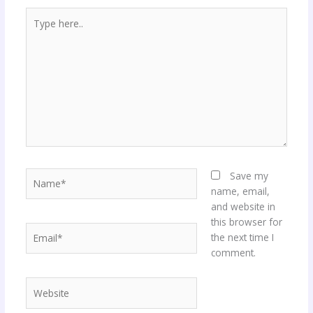
Type
here..
Name*
Save my
name, email,
and website in
this browser for
Email*
the next time I
comment.
Website