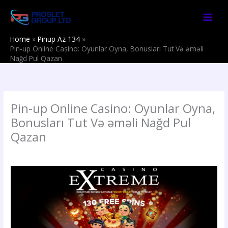
Skip
to
content
Home
Pinup Az 134
Pin-up Online Casino: Oyunlar Oyna, Bonusları Tut Və əməli
Nağd Pul Qazan
Pin-up Online Casino: Oyunlar Oyna,
Bonusları Tut Və əməli Nağd Pul
Qazan
Leave a Comment
/
Pinup Az 134
/ By
admin