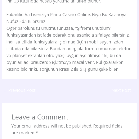
Pin Up Kazinoda hesab yaratmaları tələb olunur.
Etibarlılıq Və Lisenziya Pinup Casino Online: Niyə Bu Kazinoya
Nüfuz Edə Bilərsiniz
Əgər parolunuzu unutmusunuzsa, “Şifrəmi unutdum”
funksiyasından istifadə edərək onu asanlıqla sıfırlaya bilərsiniz.
Indi isə elliklə funksiyalara iç olmaq üçün mobil saytımızdan
istifadə edə bilərsiniz. Bundan artıq, platforma ümumən telefon
və planşet ekranları ötrü yaxşı uyğunlaşdırılmışdır ki, bu da
oyunları adi brauzerdə işlətməyə macal verir. Pul çıxararkən
kazino bildirir ki, sorğunun icrası 2 ilə 5 iş günü çəkə bilər.
←
Previous Post
Next Post
→
Leave a Comment
Your email address will not be published.
Required fields
are marked
*