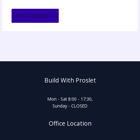
Build With Proslet
Mon - Sat 8:00 - 17:30,
Sunday - CLOSED
Office Location