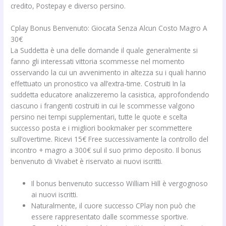
credito, Postepay e diverso persino.
Cplay Bonus Benvenuto: Giocata Senza Alcun Costo Magro A
30€
La Suddetta è una delle domande il quale generalmente si
fanno gli interessati vittoria scommesse nel momento
osservando la cui un avvenimento in altezza su i quali hanno
effettuato un pronostico va all’extra-time. Costruiti In la
suddetta educatore analizzeremo la casistica, approfondendo
ciascuno i frangenti costruiti in cui le scommesse valgono
persino nei tempi supplementari, tutte le quote e scelta
successo posta e i migliori bookmaker per scommettere
sull’overtime. Ricevi 15€ Free successivamente la controllo del
incontro + magro a 300€ sul il suo primo deposito. Il bonus
benvenuto di Vivabet è riservato ai nuovi iscritti.
Il bonus benvenuto successo William Hill è vergognoso
ai nuovi iscritti.
Naturalmente, il cuore successo CPlay non può che
essere rappresentato dalle scommesse sportive.