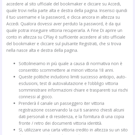
accedere al sito ufficiale del bookmaker e cliccare su Accedi,
quale trovi nella parte alta e destra della pagina. Inserisci quindi
il tuo username e la password, e clicca ancora in altezza su
Accedi. Qualora dovessi aver perduto la password, è da qui
quale potrai inseguire vittoria recuperarla. A Fine Di aprire un
conto in altezza su CPlay è sufficiente accedere al sito ufficiale
del bookmaker e cliccare sul pulsante Registrati, che si trova
nella nasce alta e destra della pagina.
Sottolineiamo in più quale a causa di normativa non è
consentito scommettere ai minori vittoria 18 anni.
Queste politiche includono limiti successo anticipo, auto-
esclusioni, test di autovalutazione e l’obbligo vittoria
somministrare informazioni chiare e trasparenti sui rischi
connessi al gioco.
Prenderà il canale un passeggero iter vittoria
registrazione osservando la cui ti saranno chiesti alcuni
dati personali e di residenza, e la fornitura di una copia
fronte / retro dei documenti vittoria identità.
Sì, utilizzare una carta vittoria credito in altezza su un sito