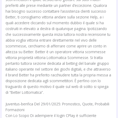
preferiti alle prese mediante un partner d’eccezione. Qualora
hai bisogno successo contattare l’assistenza clienti successo
Better, ti consigliamo vittoria andare sulla sezione Help, a i
quali accedere cliccando sul momento dubbio il quale si ha
costruiti in elevato a destra di qualunque pagina. Ipotizzando
che successivamente questa inizia tuttora nostra recensione tu
abbia voglia vittoria entrare direttamente nel vivo delle
scommesse, cerchiamo di afferrare come aprire un conto in
altezza su Better. Better è un operatore vittoria scommesse
vittoria proprietà vittoria Lottomatica Scommesse. Si tratta
pertanto tuttora sezione dedicata al betting del banale gruppo
italiano operante nel settore dei giochi digitali, e che attraverso
il brand Better ha preferito racchiudere tutta la propria messa a
disposizione dedicata agli scommettitori. È perfino con lo
traguardo di questo motivo il quale sul web di solito si spiega
di “Better Lottomatica”.
Juventus-benfica Del 29/01/2025: Pronostico, Quote, Probabili
Formazioni
Con Lo Scopo Di adempiere il login CPlay è sufficiente