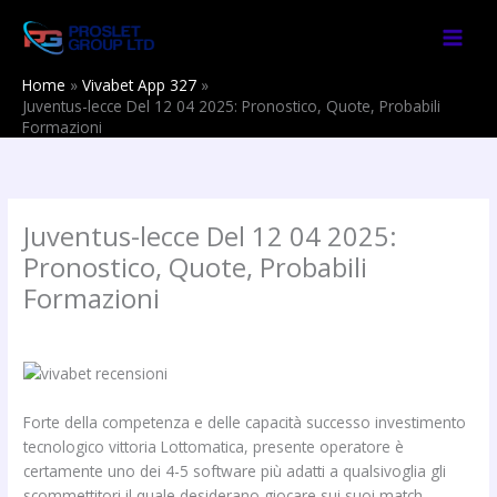
Skip
to
content
Home
Vivabet App 327
Juventus-lecce Del 12 04 2025: Pronostico, Quote, Probabili
Formazioni
Juventus-lecce Del 12 04 2025:
Pronostico, Quote, Probabili
Formazioni
Leave a Comment
/
Vivabet App 327
/ By
admin
Forte della competenza e delle capacità successo investimento
tecnologico vittoria Lottomatica, presente operatore è
certamente uno dei 4-5 software più adatti a qualsivoglia gli
scommettitori il quale desiderano giocare sui suoi match