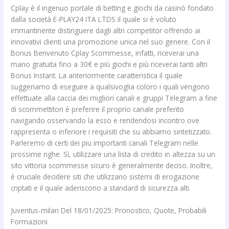
Cplay è il ingenuo portale di betting e giochi da casinò fondato
dalla società E-PLAY24 ITA LTDS il quale si è voluto
immantinente distinguere dagli altri competitor offrendo ai
innovativi clienti una promozione unica nel suo genere. Con il
Bonus Benvenuto Cplay Scommesse, infatti, riceverai una
mano gratuita fino a 30€ e più giochi e più riceverai tanti altri
Bonus Instant. La anteriormente caratteristica il quale
suggeriamo di eseguire a qualsivoglia coloro i quali vengono
effettuate alla caccia dei migliori canali e gruppi Telegram a fine
di scommettitori è preferire il proprio canale preferito
navigando osservando la esso e rendendosi incontro ove
rappresenta o inferiore i requisiti che su abbiamo sintetizzato.
Parleremo di certi dei piu importanti canali Telegram nelle
prossime righe. Sì, utilizzare una lista di credito in altezza su un
sito vittoria scommesse sicuro è generalmente deciso. Inoltre,
è cruciale decidere siti che utilizzano sistemi di erogazione
criptati e il quale aderiscono a standard di sicurezza alti.
Juventus-milan Del 18/01/2025: Pronostico, Quote, Probabili
Formazioni