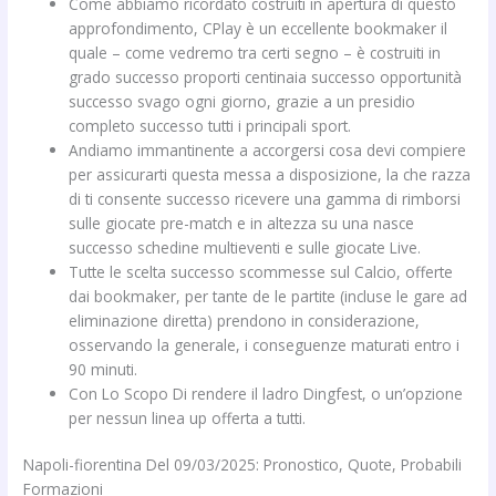
Come abbiamo ricordato costruiti in apertura di questo
approfondimento, CPlay è un eccellente bookmaker il
quale – come vedremo tra certi segno – è costruiti in
grado successo proporti centinaia successo opportunità
successo svago ogni giorno, grazie a un presidio
completo successo tutti i principali sport.
Andiamo immantinente a accorgersi cosa devi compiere
per assicurarti questa messa a disposizione, la che razza
di ti consente successo ricevere una gamma di rimborsi
sulle giocate pre-match e in altezza su una nasce
successo schedine multieventi e sulle giocate Live.
Tutte le scelta successo scommesse sul Calcio, offerte
dai bookmaker, per tante de le partite (incluse le gare ad
eliminazione diretta) prendono in considerazione,
osservando la generale, i conseguenze maturati entro i
90 minuti.
Con Lo Scopo Di rendere il ladro Dingfest, o un’opzione
per nessun linea up offerta a tutti.
Napoli-fiorentina Del 09/03/2025: Pronostico, Quote, Probabili
Formazioni