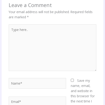
Leave a Comment
Your email address will not be published.
Required fields
are marked
*
Type
here..
Name*
Save my
name, email,
and website in
this browser for
Email*
the next time I