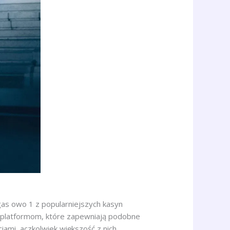
gas owo 1 z popularniejszych kasyn
ię platformom, które zapewniają podobne
iami, aczkolwiek większość z nich