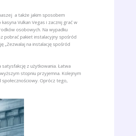
naszej a także jakim sposobem
 kasyna Vulkan Vegas i zacznij grać w
ty środków osobowych. Na wypadku
z pobrać pakiet instalacyjny spośród
ę „Zezwalaj na instalację spośród
 na satysfakcję z użytkowania. Łatwa
w wyższym stopniu przyjemna. Kolejnym
l społecznościowy. Oprócz tego,