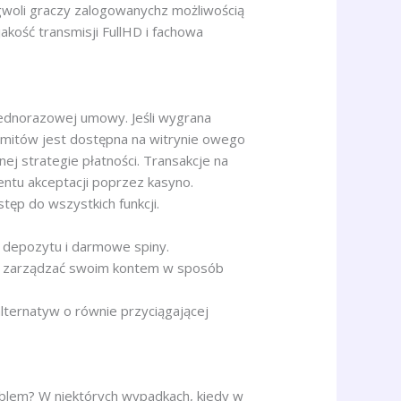
 gwoli graczy zalogowanychz możliwością
akość transmisji FullHD i fachowa
jednorazowej umowy. Jeśli wygrana
limitów jest dostępna na witrynie owego
j strategie płatności. Transakcje na
entu akceptacji poprzez kasyno.
tęp do wszystkich funkcji.
d depozytu i darmowe spiny.
om zarządzać swoim kontem w sposób
alternatyw o równie przyciągającej
oblem? W niektórych wypadkach, kiedy w