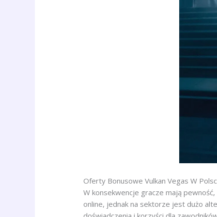
Oferty Bonusowe Vulkan Vegas W Pols
W konsekwencje gracze mają pewność, że
online, jednak na sektorze jest dużo al
doświadczenia i korzyści dla zawodników.