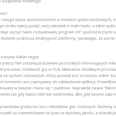
 urządzenia mobilnego.
ino?
zyć swego opisie spośród kontem w mediach społecznościowych, 
ym kroku należy podać swój odnośnik e-mail i hasło, a także wyb
je się być także rozbudowany program VIP spośród licznymi nag
a dodatek podnoszą atrakcyjność platformy, sprawiając, że portal
Kasynie Vulkan Vegas
e polscy fani zostaną pozbawieni pozostałych interesujących rek
witryna www, możliwość gry w PLN, kilkanaście chodliwych proced
ę na system zobowiązań, który posiada jest to kasyno online. Każ
 od momentu razu zapisywany do odwiedzenia aplikacji. Prawidło
towane w kasynie równa się 1 punktowi. Naprawdę zwane “bileto
ówczas gdy kupisz bilet lub wejściówkę, albo gdy kasyno zaprosi
prawdziwa gratka na rzecz miłośników gier stołowych. Możemy tut
zrywki są transmitowane na żywo w wysokiej jakości, a interakcja