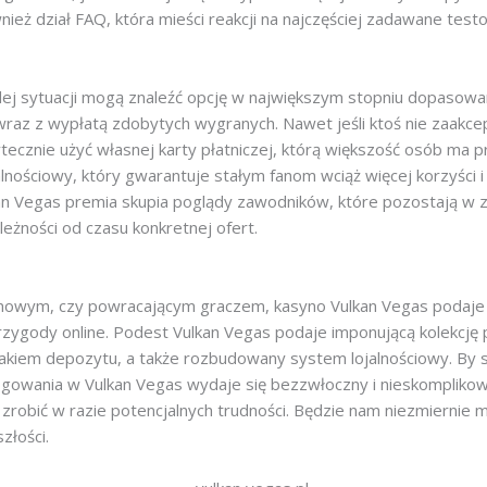
ież dział FAQ, która mieści reakcji na najczęściej zadawane test
żdej sytuacji mogą znaleźć opcję w największym stopniu dopasowan
wraz z wypłatą zdobytych wygranych. Nawet jeśli ktoś nie zaakc
ecznie użyć własnej karty płatniczej, którą większość osób ma 
nościowy, który gwarantuje stałym fanom wciąż więcej korzyści i 
an Vegas premia skupia poglądy zawodników, które pozostają w
eżności od czasu konkretnej ofert.
ś nowym, czy powracającym graczem, kasyno Vulkan Vegas podaje
zygody online. Podest Vulkan Vegas podaje imponującą kolekcję 
rakiem depozytu, a także rozbudowany system lojalnościowy. By 
 logowania w Vulkan Vegas wydaje się bezzwłoczny i nieskomplikow
zrobić w razie potencjalnych trudności. Będzie nam niezmiernie 
złości.