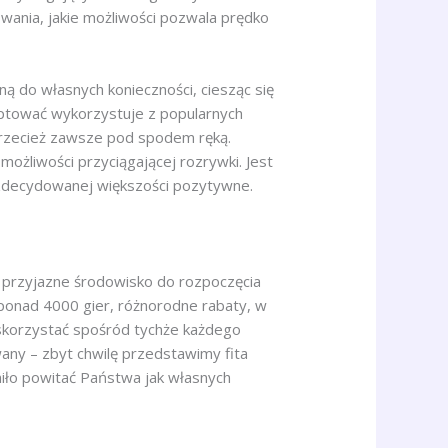
owania, jakie możliwości pozwala prędko
ą do własnych konieczności, ciesząc się
eptować wykorzystuje z popularnych
przecież zawsze pod spodem ręką.
możliwości przyciągającej rozrywki. Jest
 zdecydowanej większości pozytywne.
 przyjazne środowisko do rozpoczęcia
ponad 4000 gier, różnorodne rabaty, w
skorzystać spośród tychże każdego
any – zbyt chwilę przedstawimy fita
miło powitać Państwa jak własnych