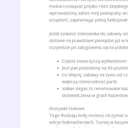
można rozwiązać prędko i bez zbędnego
wprowadzony adres mejl powiązany wraz
urządzeń, zapewniając pełną funkcjonalno
Jeżeli szukasz stanowiska do zabawy on
slotowe na prawdziwe pieniądze już w 
oczywiście po zalogowaniu się na polsk
Często towarzyszą wykładzinom r
Jest pan podzielony na 99 pozio
Co Więcej, zabawy na żywo od c
większą różnorodność partii.
Vulkan Vegas to renomowane kas
doświadczenia w grach hazardow
Rozrywki Stołowe
Tego Rodzaju kody możesz otrzymać na 
witryn bukmacherskich. Turniej w kasyn