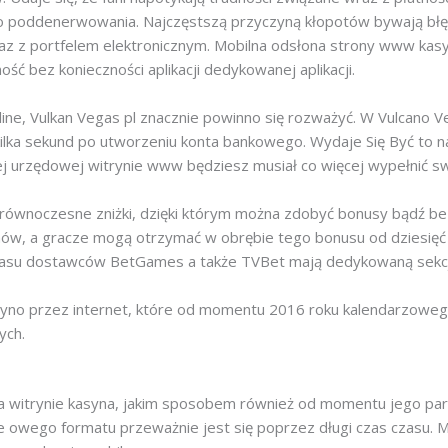
 poddenerwowania. Najczęstszą przyczyną kłopotów bywają błęd
 z portfelem elektronicznym. Mobilna odsłona strony www kasyna
ść bez konieczności aplikacji dedykowanej aplikacji.
line, Vulkan Vegas pl znacznie powinno się rozważyć. W Vulcano
kilka sekund po utworzeniu konta bankowego. Wydaje Się Być to 
iej urzędowej witrynie www będziesz musiał co więcej wypełnić s
ównoczesne zniżki, dzięki którym można zdobyć bonusy bądź bez
mów, a gracze mogą otrzymać w obrębie tego bonusu od dziesię
zasu dostawców BetGames a także TVBet mają dedykowaną sekcję
yno przez internet, które od momentu 2016 roku kalendarzowe
ych.
witrynie kasyna, jakim sposobem również od momentu jego part
ie owego formatu przeważnie jest się poprzez długi czas czasu.