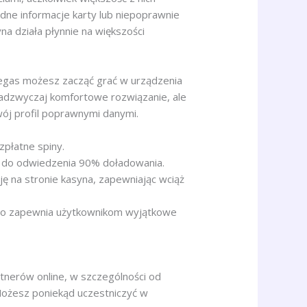
ne informacje karty lub niepoprawnie
 działa płynnie na większości
 Vegas możesz zacząć grać w urządzenia
nadzwyczaj komfortowe rozwiązanie, ale
wój profil poprawnymi danymi.
płatne spiny.
ć do odwiedzenia 90% doładowania.
 na stronie kasyna, zapewniając wciąż
go zapewnia użytkownikom wyjątkowe
nerów online, w szczególności od
 Możesz poniekąd uczestniczyć w