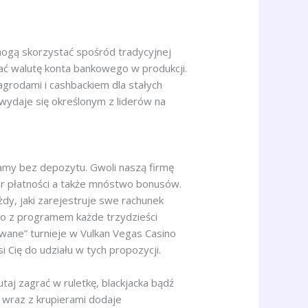
mogą skorzystać spośród tradycyjnej
rać walutę konta bankowego w produkcji.
rodami i cashbackiem dla stałych
 wydaje się określonym z liderów na
lamy bez depozytu. Gwoli naszą firmę
ur płatności a także mnóstwo bonusów.
dy, jaki zarejestruje swe rachunek
wo z programem każde trzydzieści
wane” turnieje w Vulkan Vegas Casino
 Cię do udziału w tych propozycji.
aj zagrać w ruletkę, blackjacka bądź
 wraz z krupierami dodaje