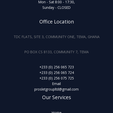
Mon - Sat 8:00 - 17:30,
Sunday - CLOSED
Office Location
TDC FLATS, SITE 3, COMMUNITY ONE, TEMA, GHANA
PO BOX CS 8133, COMMUNITY 7, TEMA
+233 (0) 256 065 723
+233 (0) 256 065 724
+233 (0) 256 075 725
Email
prosletgroupltd@gmail.com
Our Services
Home