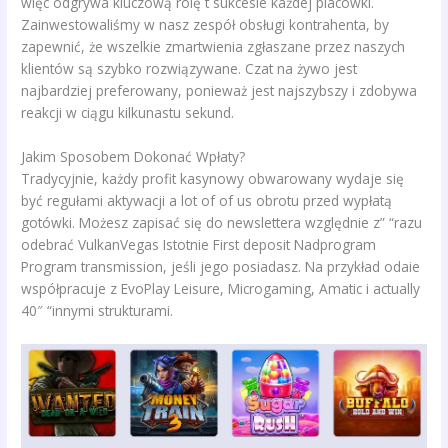
więc odgrywa kluczową rolę t sukcesie każdej placówki.
Zainwestowaliśmy w nasz zespół obsługi kontrahenta, by
zapewnić, że wszelkie zmartwienia zgłaszane przez naszych
klientów są szybko rozwiązywane. Czat na żywo jest
najbardziej preferowany, ponieważ jest najszybszy i zdobywa
reakcji w ciągu kilkunastu sekund.
Jakim Sposobem Dokonać Wpłaty?
Tradycyjnie, każdy profit kasynowy obwarowany wydaje się
być regułami aktywacji a lot of of us obrotu przed wypłatą
gotówki. Możesz zapisać się do newslettera względnie z” “razu
odebrać VulkanVegas Istotnie First deposit Nadprogram
Program transmission, jeśli jego posiadasz. Na przykład odaie
współpracuje z EvoPlay Leisure, Microgaming, Amatic i actually
40″ “innymi strukturami.