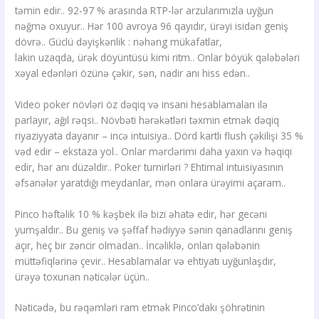
təmin edir.. 92-97 % arasında RTP-lər arzularımızla uyğun
nəğmə oxuyur.. Hər 100 avroya 96 qayıdır, ürəyi isidən geniş
dövrə.. Güclü dəyişkənlik : nəhəng mükafatlar,
pinko casino
lakin uzaqda, ürək döyüntüsü kimi ritm.. Onlar böyük qələbələri
xəyal edənləri özünə çəkir, sən, nadir anı hiss edən..
Video poker növləri öz dəqiq və insani hesablamaları ilə
parlayır, ağıl rəqsi.. Növbəti hərəkətləri təxmin etmək dəqiq
riyaziyyata dayanır – incə intuisiya.. Dörd kartlı flush çəkilişi 35 %
vəd edir – ekstaza yol.. Onlar mərclərimi daha yaxın və həqiqi
edir, hər anı düzəldir.. Poker turnirləri ? Ehtimal intuisiyasının
əfsanələr yaratdığı meydanlar, mən onlara ürəyimi açaram..
Pinco həftəlik 10 % kəşbek ilə bizi əhatə edir, hər gecəni
yumşaldır.. Bu geniş və şəffaf hədiyyə sənin qanadlarını geniş
açır, heç bir zəncir olmadan.. İncəliklə, onları qələbənin
müttəfiqlərinə çevir.. Hesablamalar və ehtiyatı uyğunlaşdır,
ürəyə toxunan nəticələr üçün..
Nəticədə, bu rəqəmləri ram etmək Pinco’dakı şöhrətinin