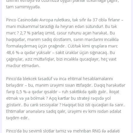
təxmin etməyə və özümüzə uyğun planlar toxumağa çağırır,
tam səmimiyyətlə.
Pinco Casinodakı Avropa ruletkası, tək sıfır ilə 37 ciblə fırlanır –
məni mükəmməl tarazlığı ilə heyran edən sütundur!. Bu tək
mərc ? 2,7 % parlaq ümid, cəsur ruhunu açan hərəkət.. Bu
həqiqətlər, mənim sadiq dostlarım, sənin mərclərini incəliklə
formalaşdırmaq üçün çırağındır.. Cüt/tək kimi qruplara mərc
48,6 %-ə qədər yüksəlir – sakit ürəklər üçün sığınacaq.. Bu
çağırışlar, əziz müttəfiqlər, bizi incəliklə qucaqlayır, heç vaxt
məcbur etmədən..
Pinco’da blekcek təsadüf və incə ehtimal hesablamalarını
birləşdirir – bu, mənim ürəyimi sıxan ittifaqdır.. Dəqiq hərəkətlər
fərqi 0,5 %-ə qədər qısaldır – ruh sakitlikdə qalib gəlir.. İkiqat
etmək və ya bölmək ? Açıq kartlar bu strateji rəqsdə yol
göstərir.. Bu canlı sessiyalar ? Həqiqət bizi isti qucaqları ilə sarır..
Ehtimallar ənənələrə sadiq qalır, ürəyimi ev kimi isidən ədalət
təqdim edir..
Pinco’da bu sevimli slotlar təmiz və mehriban RNG ilə ədaləti