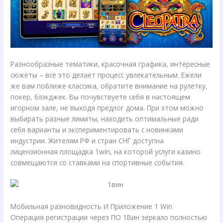
Разнообразные тематики, красочная графика, интересные
сюжеты – всё это делает процесс увлекательным. Ежели
же вам поближе классика, обратите внимание на рулетку,
покер, блэкджек. Вы почувствуете себя в настоящем
игорном зале, не выходя предлог дома. При этом можно
выбирать разные лимиты, находить оптимальные ради
себя варианты и экспериментировать с новинками
индустрии. Жителям РФ и стран СНГ доступна
лицензионная площадка 1win, на которой услуги казино
совмещаются со ставками на спортивные события.
Мобильная разновидность И Приложение 1 Win
Операция регистрации через ПО 1Вин зеркало полностью