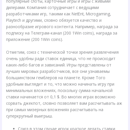
популярные слоты, карточные игры и игры с живыми
дилерами. Компания сотрудничает с ведущими
разработчиками игр, такими как NetEnt, Microgaming,
Playtech и другими, словно обязуется качество и
разнообразие игрового контента. Например, награда за
подписку на Телеграм-канал (200 1Win coins), награда за
приложение (200 1Win coins).
Отметим, союз с технической точки зрения развлечения
очень удобны ради ставок единица, что не происходит
каких-либо багов и зависаний. Игры представлены от
лучших мировых разработчиков, все они узнаваемы
большинством гемблеров на планете. Кроме Того
удобным выглядит и то, что можно начинать игру при
минимальных вложениях, поскольку сумма начальной
ставки начинается от 0,1 $. Во многих играх возможно
сорвать джекпот, словно позволяет вам рассчитывать аж
при самых мизерных вложениях рассчитывать на
суперкрупный выигрыш.
Союз в этом случае игрок краткое делать ставки