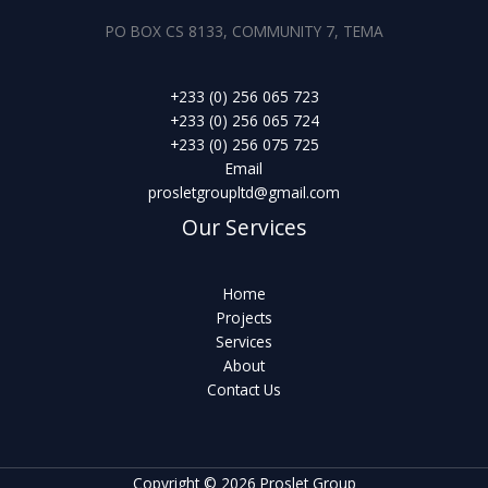
PO BOX CS 8133, COMMUNITY 7, TEMA
+233 (0) 256 065 723
+233 (0) 256 065 724
+233 (0) 256 075 725
Email
prosletgroupltd@gmail.com
Our Services
Home
Projects
Services
About
Contact Us
Copyright © 2026 Proslet Group