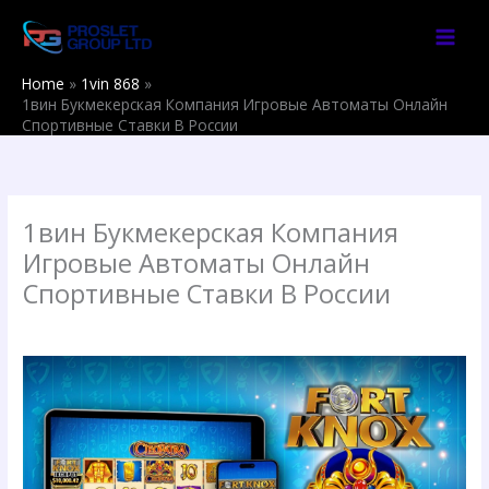
Skip
to
content
Home
1vin 868
1вин Букмекерская Компания Игровые Автоматы Онлайн
Спортивные Ставки В России
1вин Букмекерская Компания
Игровые Автоматы Онлайн
Спортивные Ставки В России
Leave a Comment
/
1vin 868
/ By
admin