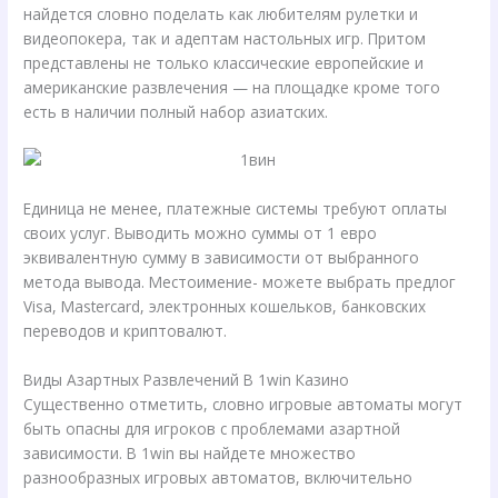
найдется словно поделать как любителям рулетки и
видеопокера, так и адептам настольных игр. Притом
представлены не только классические европейские и
американские развлечения — на площадке кроме того
есть в наличии полный набор азиатских.
Единица не менее, платежные системы требуют оплаты
своих услуг. Выводить можно суммы от 1 евро
эквивалентную сумму в зависимости от выбранного
метода вывода. Местоимение- можете выбрать предлог
Visa, Mastercard, электронных кошельков, банковских
переводов и криптовалют.
Виды Азартных Развлечений В 1win Казино
Существенно отметить, словно игровые автоматы могут
быть опасны для игроков с проблемами азартной
зависимости. В 1win вы найдете множество
разнообразных игровых автоматов, включительно