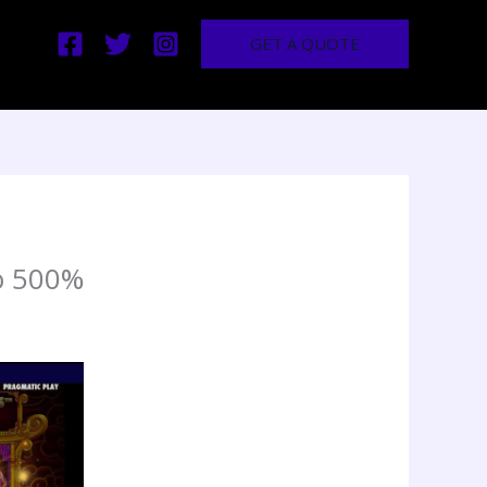
GET A QUOTE
ю 500%