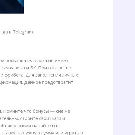
нда в Telegram.
ли пользователь пока не имеет
остям казино и БК. При отыгрыше
ии фрибета. Для заполнения личных
ффирмация. Данное предотвратит
ния. Помните что бонусы — сие не
мательны, стройте свои шаги и
объявлениями на сайте и в
ставку ͏на нужную сумму или͏ играть в