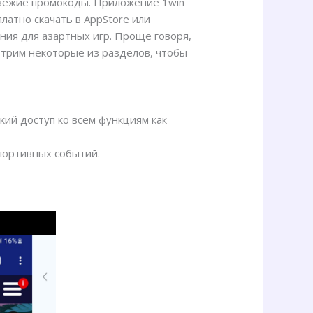
свежие промокоды. Приложение 1win
латно скачать в AppStore или
ения для азартных игр. Проще говоря,
мотрим некоторые из разделов, чтобы
кий доступ ко всем функциям как
портивных событий.