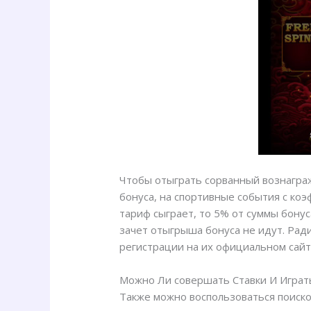
Чтобы отыграть сорванный вознаграж
бонуса, на спортивные события с ко
тариф сыграет, то 5% от суммы бонус
зачет отыгрыша бонуса не идут. Рад
регистрации на их официальном сайт
Можно Ли совершать Ставки И Играт
Также можно воспользоваться поиско