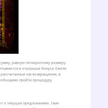
сумму, равную пятикратному размеру
читываются в отыгрыше бонуса. Ежели
, рассчитанные как возвращение, в
необходимо пройти процедуру
ют о текущих предложениях. 1вин