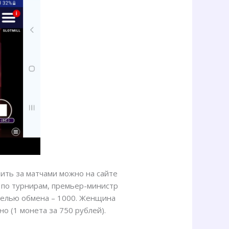
дить за матчами можно на сайте
по турнирам, премьер-министр
 целью обмена – 1000. Женщина
о (1 монета за 750 рублей).