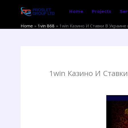
Skip
to
Home
Projects
Ser
content
Home
1vin 868
1win Казино И Ставки В Украине
1win Казино И Ставк
Leave a Comment
/
1vin 868
/ By
admin