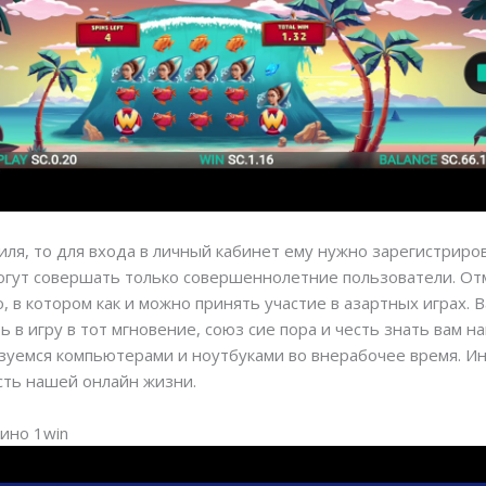
ля, то для входа в личный кабинет ему нужно зарегистрирова
могут совершать только совершеннолетние пользователи. От
no, в котором как и можно принять участие в азартных играх.
 в игру в тот мгновение, союз сие пора и честь знать вам н
зуемся компьютерами и ноутбуками во внерабочее время. И
ть нашей онлайн жизни.
ино 1win