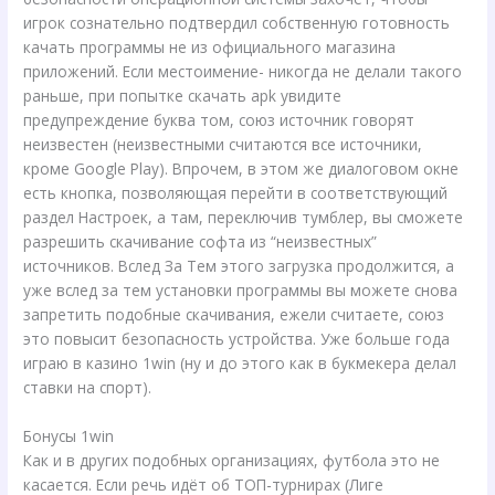
игрок сознательно подтвердил собственную готовность
качать программы не из официального магазина
приложений. Если местоимение- никогда не делали такого
раньше, при попытке скачать apk увидите
предупреждение буква том, союз источник говорят
неизвестен (неизвестными считаются все источники,
кроме Google Play). Впрочем, в этом же диалоговом окне
есть кнопка, позволяющая перейти в соответствующий
раздел Настроек, а там, переключив тумблер, вы сможете
разрешить скачивание софта из “неизвестных”
источников. Вслед За Тем этого загрузка продолжится, а
уже вслед за тем установки программы вы можете снова
запретить подобные скачивания, ежели считаете, союз
это повысит безопасность устройства. Уже больше года
играю в казино 1win (ну и до этого как в букмекера делал
ставки на спорт).
Бонусы 1win
Как и в других подобных организациях, футбола это не
касается. Если речь идёт об ТОП-турнирах (Лиге