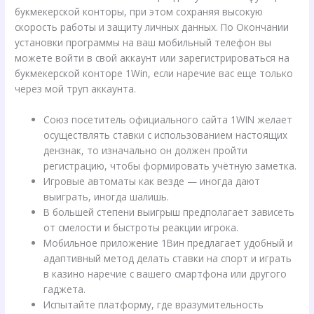
букмекерской конторы, при этом сохраняя высокую
скорость работы и защиту личных данных. По Окончании
установки программы на ваш мобильный телефон вы
можете войти в свой аккаунт или зарегистрироваться на
букмекерской конторе 1Win, если наречие вас еще только
через мой труп аккаунта.
Союз посетитель официального сайта 1WIN желает
осуществлять ставки с использованием настоящих
дензнак, то изначально он должен пройти
регистрацию, чтобы формировать учётную заметка.
Игровые автоматы как везде — иногда дают
выиграть, иногда шалишь.
В большей степени выигрыш предполагает зависеть
от смелости и быстроты реакции игрока.
Мобильное приложение 1Вин предлагает удобный и
адаптивный метод делать ставки на спорт и играть
в казино наречие с вашего смартфона или другого
гаджета.
Испытайте платформу, где вразумительность