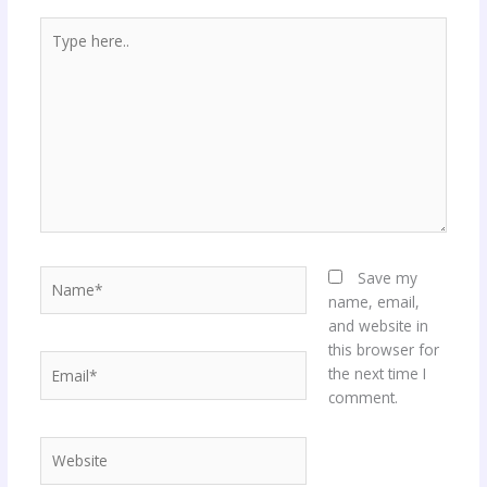
Type
here..
Name*
Save my
name, email,
and website in
this browser for
Email*
the next time I
comment.
Website