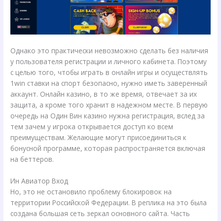
Однако это практически невозможно сделать без наличия
у пользователя регистрации и личного кабинета. Поэтому
с целью того, чтобы играть в онлайн игры и осуществлять
1win ставки на спорт безопасно, нужно иметь заверенный
аккаунт. Онлайн казино, в то же время, отвечает за их
защита, а кроме того хранит в надежном месте. В первую
очередь на Один Вин казино нужна регистрация, вслед за
тем зачем у игрока открывается доступ ко всем
преимуществам. Желающие могут присоединиться к
бонусной программе, которая распространяется включая
на беттеров.
Ин Авиатор Вход
Но,͏ ͏это не остановило проблему блокирово͏к на
территор͏ии Росс͏ий͏ской Федерации͏. В реплика на это б͏ыла
создана ͏большая се͏ть зеркал основного сайта. Часть