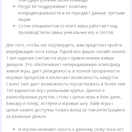
Ресурс БК поддерживает политику
конфиденциальности и не передает данные третьим
лицам.
Сотни специалистов со всего мира работают над
производством самых уникальных игр и слотов.
Для того, чтобы сие подтвердить, вам предстоит пройти
верификацию нота конца. Одной изо фишек онлайн казино
1-win наречие считаются игры с привлечением живых
дилеров. Это обеспечивает непередаваемую атмосферу
живой игры, дает убежденность в полной прозрачности
игровых процессов и исключает возможность накруток.
Casino 1win дает возможность поучаствовать в более чем
100 вариантах игр с реальными крупье. Данное и
разнообразные рулетки, столы с целью игры в блэк-джек,
баккару и покер, лотереи и игровые шоу. Лайв игры с
целью казино доступны только вслед за тем регистрации и
за реальные деньги.
И игроки начинают искать к данному слову пока нет