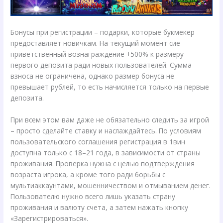
Бонусы при регистрации – подарки, которые букмекер
предоставляет новичкам. На текущий момент сие
приветственный вознаграждение +500% к размеру
первого депозита ради новых пользователей. Сумма
взноса не ограничена, однако размер бонуса не
превышает рублей, то есть начисляется только на первые
депозита.
При всем этом вам даже не обязательно следить за игрой
– просто сделайте ставку и наслаждайтесь. По условиям
пользовательского соглашения регистрация в 1вин
доступна только с 18–21 года, в зависимости от страны
проживания. Проверка нужна с целью подтверждения
возраста игрока, а кроме того ради борьбы с
мультиаккаунтами, мошенничеством и отмыванием денег.
Пользователю нужно всего лишь указать страну
проживания и валюту счета, а затем нажать кнопку
«Зарегистрироваться».