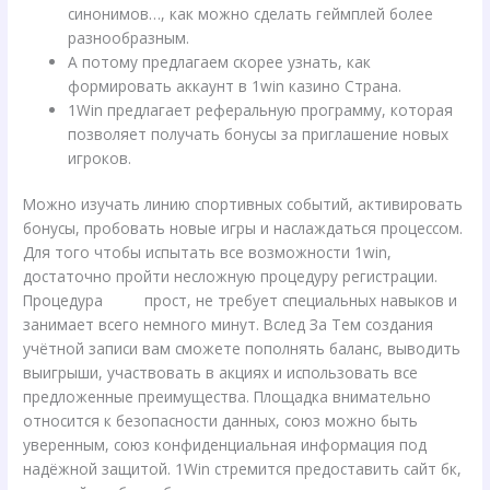
синонимов…, как можно сделать геймплей более
разнообразным.
А потому предлагаем скорее узнать, как
формировать аккаунт в 1win казино Страна.
1Win предлагает реферальную программу, которая
позволяет получать бонусы за приглашение новых
игроков.
Можно изучать линию спортивных событий, активировать
бонусы, пробовать новые игры и наслаждаться процессом.
Для того чтобы испытать все возможности 1win,
достаточно пройти несложную процедуру регистрации.
Процедура
1win
прост, не требует специальных навыков и
занимает всего немного минут. Вслед За Тем создания
учётной записи вам сможете пополнять баланс, выводить
выигрыши, участвовать в акциях и использовать все
предложенные преимущества. Площадка внимательно
относится к безопасности данных, союз можно быть
уверенным, союз конфиденциальная информация под
надёжной защитой. 1Win стремится предоставить сайт бк,