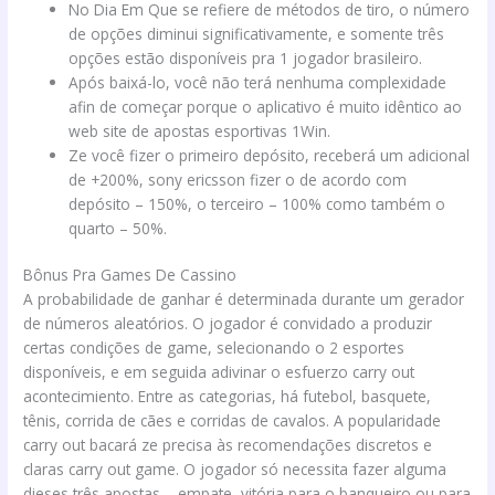
No Dia Em Que se refiere de métodos de tiro, o número
de opções diminui significativamente, e somente três
opções estão disponíveis pra 1 jogador brasileiro.
Após baixá-lo, você não terá nenhuma complexidade
afin de começar porque o aplicativo é muito idêntico ao
web site de apostas esportivas 1Win.
Ze você fizer o primeiro depósito, receberá um adicional
de +200%, sony ericsson fizer o de acordo com
depósito – 150%, o terceiro – 100% como também o
quarto – 50%.
Bônus Pra Games De Cassino
A probabilidade de ganhar é determinada durante um gerador
de números aleatórios. O jogador é convidado a produzir
certas condições de game, selecionando o 2 esportes
disponíveis, e em seguida adivinar o esfuerzo carry out
acontecimiento. Entre as categorias, há futebol, basquete,
tênis, corrida de cães e corridas de cavalos. A popularidade
carry out bacará ze precisa às recomendações discretos e
claras carry out game. O jogador só necessita fazer alguma
dieses três apostas – empate, vitória para o banqueiro ou para