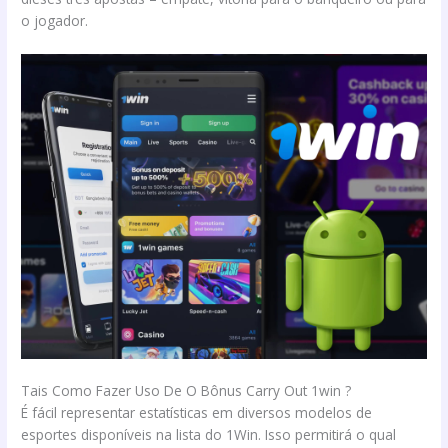
o jogador.
Tais Como Fazer Uso De O Bônus Carry Out 1win ?
É fácil representar estatísticas em diversos modelos de
esportes disponíveis na lista do 1Win. Isso permitirá o qual