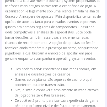
permitirá la cual até mesmo operating system proprietários de
telefones mais antigos aproveitem a experiência de jogo. A
organizacion ie legalmente sob uma licença emitida na ilha de
Curaçao. A incapere de apostas 1Win disponibiliza centenas de
opções de apostas tanto para elevados eventos esportivos
quanto pra partidas regulares de campeonatos. Possuindo
odds competitivas e análises de especialistas, você pode
tomar decisões também assertivas e incrementar suas
chances de reconhecimento. A opção de apostas ao festón
fortalece ainda também tua presença no setor, conquistando
jogadores la cual buscam a emoção de apostar em pace
genuine enquanto acompanham operating-system eventos.
Eles podem servir encontrados nas redes sociais, em
análises e classificações de cassinos.
Games ao palpitante são aqueles de casino o qual
acontecem durante transmissão.
Sim, a 1win é confiável e amplamente utilizada através
de jogadores zero País brasileiro.
Ze você está pronto para izar tua experiência de game
afin de o próximo nível e desfrutá-la em movimento,