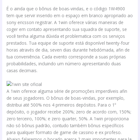
É o ainda que o bônus de boas-vindas, e o código 1W4900
tem que servir inserido em o espaço em branco apropriado ao
sony ericsson registrar. A 1win oferece várias maneiras de
coger em contato apresentando sua squadra de suporte, se
você tenha alguma dúvida et problematica com os serviços
prestados. Tua equipe de suporte está disponível twenty-four
horas através de dia, seven dias durante hebdómada, afin de
tua conveniência. Cada evento corresponde a suas próprias
probabilidades, incluindo um número apresentando duas
casas decimais.
A 1win oferece alguma série de promoções imperdíveis afin
de seus jogadores. O bônus de boas-vindas, por exemplo,
distribui até 500% nos 4 primeiros depósitos. Para o 1º
depósito, o jogador recebe 200%; zero de acordo com, 150%;
zero terceiro, 100%; e zero quarter, 50%. A 1win proporciona
não só bônus padrão, contudo também bônus específicos
para qualquer formato de game de cassino e ex profeso.
Abaixo falaremos o bocado acerca 2 mais importantes para la