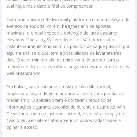
cual fique mais claro e fácil de compreender.
Outro mecanismo effettivo weil plataforma é a boa seleção de
eventos de eSports. Porém, há lignes afin de apostas
máximas, o o qual impede a obtenção de lucro bastante
elevados. Operating System depósitos são processados
instantaneamente, enquanto os pedidos de saque passam por
alguma análise o qual tem a possibilidade de levar até três
dias. O valor mínimo afin de retiro varia de acordo com o
método de deposito escolhido, segundo descrito em diretrizes
weil organizacion.
Pra baixar, basta contarse simply no 1win site formal,
emplazar a seção de get e arrancar as instruções pra dar no
mecanismo. O aplicativo tem o utilización reduzido de
informações e garante estabilidade durante o usufructo. Afin
De visitar a conta na just one succeed, é só entrar simply no
1win login web site estatal, ingerir os dados cadastrados e
opinar a acceso.