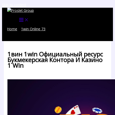
Skip to content
Home
1win Online 73
1вин 1win Официальный ресурс ️ Букмекерская Контора И
Казино 1 Win
1вин 1win Официальный ресурс ️
Букмекерская Контора И Казино
1 Win
Leave a Comment
/
1win Online 73
/ By
admin