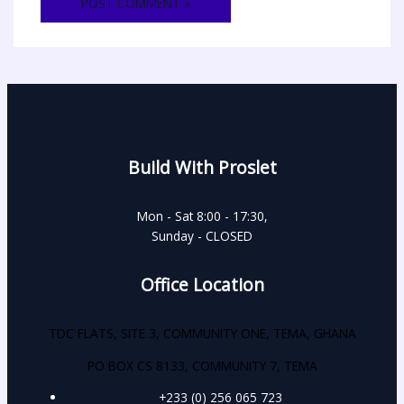
Build With Proslet
Mon - Sat 8:00 - 17:30,
Sunday - CLOSED
Office Location
TDC FLATS, SITE 3, COMMUNITY ONE, TEMA, GHANA
PO BOX CS 8133, COMMUNITY 7, TEMA
+233 (0) 256 065 723